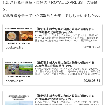
し出される伊豆急・東急の「ROYAL EXPRESS」の撮影
を。
武蔵野線を走っていた205系も今年引退しちゃいましたね。
【旅行記】雄大な夏の自然と鉄分の補給をする
2020年夏の北海道旅行-その1-
いつもご覧いただきましてありがとうございます。新型コロ
ナウイルスの影響で移動自粛が続いていたなか、観光業を応
援するために始まったGoToキャンペーン。批判等もあり東京
都のみ除外など、スタートからいろいろなことが起きていま
したが、前段階から北...
2020.08.24
odekake.life
【旅行記】雄大な夏の自然と鉄分の補給をする
2020年夏の北海道旅行-その2-
いつもご覧いただきありがとうございます。先日、2020年7
月に行ってきた北海道旅行、、その2へと続きます。前回の記
事は、下記よりご覧ください。2日目(2020.07.23)前日まで宿
泊していたホテル「JRイン札幌駅南口」の記事はこちらから
ご...
2020.08.31
odekake.life
【旅行記】雄大な夏の自然と鉄分の補給をする
2020年夏の北海道旅行-その3-
いつもご覧いただきましてありがとうございます。先日の北
海道旅行から早1月が経過しました。。。月日が経つのはあっ