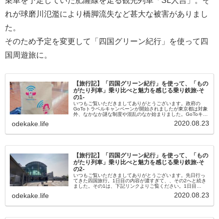
乗車を予定していた肥薩線を走る観光列車「SL人吉」。そ
れが球磨川氾濫により橋脚流失など甚大な被害がありまし
た。
そのため予定を変更して「四国グリーン紀行」を使って四
国周遊旅に。
【旅行記】「四国グリーン紀行」を使って、「もの
がたり列車」乗り比べと魅力を感じる乗り鉄旅-そ
の1-
いつもご覧いただきましてありがとうございます。政府の
GoToトラベルキャンペーンが開始されましたが東京都は対象
外、なかなか謎な制度や混乱のなか始まりました。GoToキャ
ンペーンを利用できない企画乗車券類のみでの旅行でも、JR
2020.08.23
odekake.life
四国は様々な企画...
【旅行記】「四国グリーン紀行」を使って、「もの
がたり列車」乗り比べと魅力を感じる乗り鉄旅-そ
の2-
いつもご覧いただきましてありがとうございます。先日行っ
てきた四国旅行。1日目の内容が濃すぎて、、その2へと続き
ました。その1は、下記リンクよりご覧ください。1日目
(2020.08.06)前回の記事に投稿しましたが、、宿泊する「JR
2020.08.23
odekake.life
ホテルクレ...