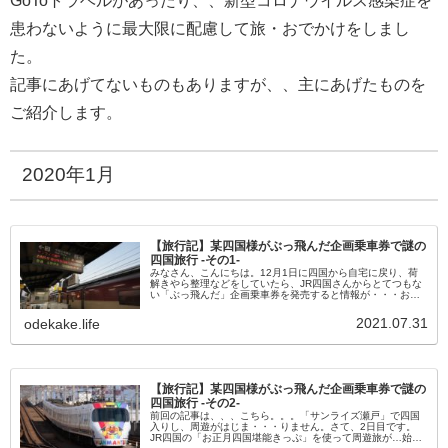
GoToトラベルがあったり、、新型コロナウイルス感染症を
患わないように最大限に配慮して旅・おでかけをしまし
た。
記事にあげてないものもありますが、、主にあげたものを
ご紹介します。
2020年1月
【旅行記】某四国様がぶっ飛んだ企画乗車券で謎の
四国旅行 -その1-
みなさん、こんにちは。12月1日に四国から自宅に戻り、荷
解きやら整理などをしていたら、JR四国さんからとてつもな
い「ぶっ飛んだ」企画乗車券を発売すると情報が・・・お正
月四国堪能きっぷ✨JR四国全線の特急列車自由席、まる１日
のりおり自由～♡に...
2021.07.31
odekake.life
【旅行記】某四国様がぶっ飛んだ企画乗車券で謎の
四国旅行 -その2-
前回の記事は、、、こちら。。。「サンライズ瀬戸」で四国
入りし、周遊がはじま・・・りません。さて、2日目です。
JR四国の「お正月四国堪能きっぷ」を使って周遊旅が…始ま