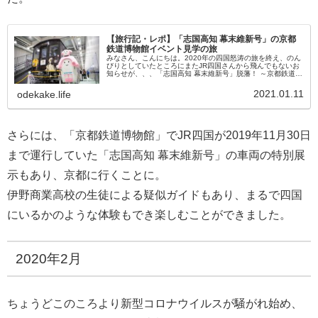
【旅行記・レポ】「志国高知 幕末維新号」の京都
鉄道博物館イベント見学の旅
みなさん、こんにちは。2020年の四国怒涛の旅を終え、のん
びりとしていたところにまたJR四国さんから飛んでもないお
知らせが、、、「志国高知 幕末維新号」脱藩！ ～京都鉄道博
物館にて特別展示します～(PDFリンク) とニュースリリース
が。これ...
2021.01.11
odekake.life
さらには、「京都鉄道博物館」でJR四国が2019年11月30日
まで運行していた「志国高知 幕末維新号」の車両の特別展
示もあり、京都に行くことに。
伊野商業高校の生徒による疑似ガイドもあり、まるで四国
にいるかのような体験もでき楽しむことができました。
2020年2月
ちょうどこのころより新型コロナウイルスが騒がれ始め、