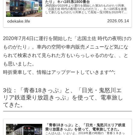
たり」 キハ185系1800番台
JR四国が2020年より運行を開始した第3のものがたり列車、
「志国土佐 時代の夜明けのものがたり」。キハ185系を改造
して新たなものがたり列車として高知～窪川間を2020年7月4
日より運転開始した、この「志国土佐 時代の夜明けのものが
たり」...
2026.05.14
odekake.life
2020年7月4日に運行を開始した「志国土佐 時代の夜明けの
ものがたり」。車内の空間や車内販売メニューなど気にな
られて検索されて見られた方もいらっしゃるのかな、、と
も思いました。
時折乗車して、情報はアップデートしていきます^^;
3位：「青春18きっぷ」と、「日光・鬼怒川エ
リア鉄道乗り放題きっぷ」を使って、電車旅し
てきた。
「青春18きっぷ」と、「日光・鬼怒川エリア鉄道
乗り放題きっぷ」を使って、電車旅してきた。
こんばんは。いよいよ、2019年夏の時期の「青春１８きっ