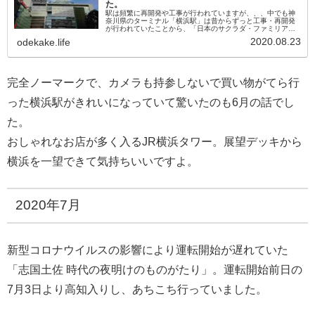
た。
駅は頻繁に再開発や工事が行われていますが、、、中でも神
奈川県のターミナル「横浜駅」は昔からずっと工事・再開発
が行われていたことから、「日本のサクラダ・ファミリア」
と揶揄されたりしていました。。。その横浜駅が再開発によ
2020.08.23
odekake.life
り変貌を遂げ、今までとは...
完全ノーマークで、カメラも持参しないで買い物がてら行
った横浜駅がきれいになっていて驚いたのも6月の話でし
た。
おしゃれなお店が多く入るJR横浜タワー。展望デッキから
横浜を一望できて気持ちいいですよ。
2020年7月
新型コロナウイルスの影響により運転開始が遅れていた
「志国土佐 時代の夜明けのものがたり」。運転開始前日の
7月3日より高知入りし、あちこち行っていました。