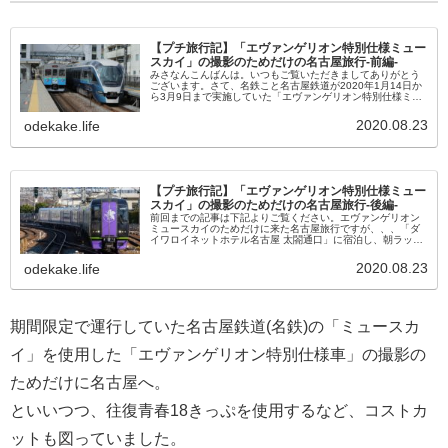
【プチ旅行記】「エヴァンゲリオン特別仕様ミュー
スカイ」の撮影のためだけの名古屋旅行-前編-
みさなんこんばんは。いつもご覧いただきましてありがとう
ございます。さて、名鉄こと名古屋鉄道が2020年1月14日か
ら3月9日まで実施していた「エヴァンゲリオン特別仕様ミュ
ースカイ」の運行。撮影をしようかと、、、ちょうど仕事終
わりと翌日が休み...
2020.08.23
odekake.life
【プチ旅行記】「エヴァンゲリオン特別仕様ミュー
スカイ」の撮影のためだけの名古屋旅行-後編-
前回までの記事は下記よりご覧ください。エヴァンゲリオン
ミュースカイのためだけに来た名古屋旅行ですが、、、「ダ
イワロイネットホテル名古屋 太閤通口」に宿泊し、朝ラッシ
ュ(ほぼ終わり)のミュースカイを狙いました。。。(ホテルは
下記記事より)名鉄...
2020.08.23
odekake.life
期間限定で運行していた名古屋鉄道(名鉄)の「ミュースカ
イ」を使用した「エヴァンゲリオン特別仕様車」の撮影の
ためだけに名古屋へ。
といいつつ、往復青春18きっぷを使用するなど、コストカ
ットも図っていました。