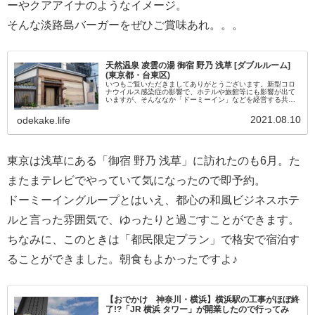
ーやクアアイナのようなイメージ。
そんな淡路島バーガーをぜひご賞味あれ。。。
天然温泉 凌雲の湯 御宿 野乃 浅草 [ダブルルーム]
(東京都・台東区)
いつもご覧いただきましてありがとうございます。新型コロ
ナウイルス感染症の影響で、ホテルや旅館等にも影響が出て
いますが、そんななか「ドーミーイン」などを経営する共立
グループが浅草で運営する「天然温泉 凌雲の湯 御宿 野乃 浅
草」。都民限定プラ...
2021.08.10
odekake.life
東京は浅草にある「御宿 野乃 浅草」に訪れたのも6月。た
またまテレビでやっていて気になったので即予約。
ドーミーイングループとはいえ、都心の和風ビジネスホテ
ルと言った雰囲気で、ゆったりと過ごすことができます。
ちなみに、このときは「都民限定プラン」で格安で宿泊す
ることができました。朝食もよかったですよ♪
【おでかけ 神奈川・横浜】横浜駅の工事がほぼ終
了!?「JR 横浜 タワー」が開業したので行ってみ