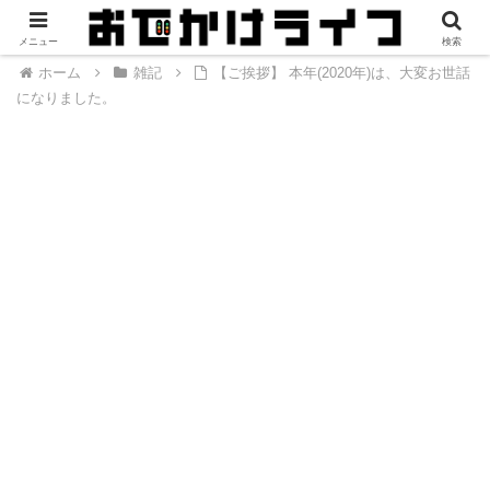
メニュー
検索
ホーム
雑記
【ご挨拶】 本年(2020年)は、大変お世話
になりました。