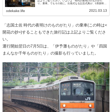
記よりご覧ください。いよいよ「時代の夜明けのものがた
り」乗車。でもその前に。出発式なる記念式典が、0系新幹線
をバックに行われていました。。すごくこじんまりとした記
念式典ですね。。。記念式...
2021.03.13
odekake.life
「志国土佐 時代の夜明けのものがたり」の乗車(この時は<
開花の抄>)することもできた旅行記は上記よりご覧くださ
い。
運行開始翌日の7月5日は、「伊予灘ものがたり」や「四国
まんなか千年ものがたり」の撮影も行っていました。