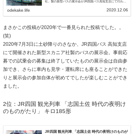
社」製の新型バスの展示会がJR四国バス高知支店にて行われ
たのでレポします。新型バス展示会の情報を友人より教えて
もらいました。よくJ...
2020.12.06
odekake.life
まさかこの投稿が2020年で一番見られた投稿でした。。
(笑)
2020年7月3日に土砂降りのさなか、JR四国バス 高知支店
にて開催された新型スカニア社製のバスの展示会。事前応
募での試乗会の募集は終了していたものの展示会は自由参
加でき、さらに車内も見学・運転席にも座ることができた
りと展示会の参加自体が初めてでしたが楽しむことができ
ました。
2位：JR四国 観光列車 「志国土佐 時代の夜明け
のものがたり」 キロ185形
JR四国 観光列車 「志国土佐 時代の夜明けのものが