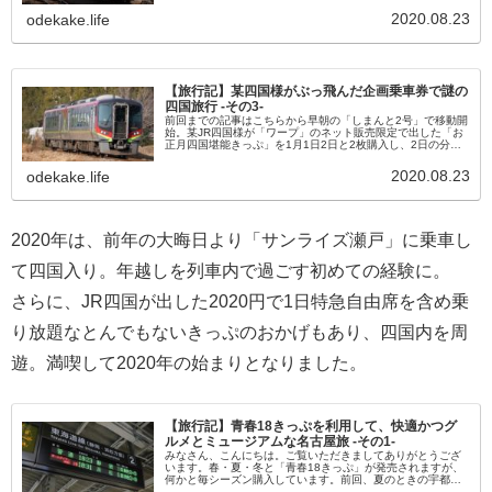
りません。。坂出7:13→八十場7:16坂出から１駅３分、「八
十場」という駅...
2020.08.23
odekake.life
【旅行記】某四国様がぶっ飛んだ企画乗車券で謎の
四国旅行 -その3-
前回までの記事はこちらから早朝の「しまんと2号」で移動開
始。某JR四国様が「ワープ」のネット販売限定で出した「お
正月四国堪能きっぷ」を1月1日2日と2枚購入し、2日の分の
使用開始、、、とはいえ、朝早い時間から使用します。。。
こんなくらい時間...
2020.08.23
odekake.life
2020年は、前年の大晦日より「サンライズ瀬戸」に乗車し
て四国入り。年越しを列車内で過ごす初めての経験に。
さらに、JR四国が出した2020円で1日特急自由席を含め乗
り放題なとんでもないきっぷのおかげもあり、四国内を周
遊。満喫して2020年の始まりとなりました。
【旅行記】青春18きっぷを利用して、快適かつグ
ルメとミュージアムな名古屋旅 -その1-
みなさん、こんにちは。ご覧いただきましてありがとうござ
います。春・夏・冬と「青春18きっぷ」が発売されますが、
何かと毎シーズン購入しています。前回、夏のときの宇都
宮・日光の記事は下記より。そんな「青春18きっぷ」です