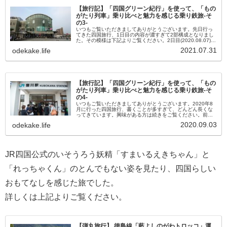
【旅行記】「四国グリーン紀行」を使って、「もの
がたり列車」乗り比べと魅力を感じる乗り鉄旅-そ
の3-
いつもご覧いただきましてありがとうございます。先日行っ
てきた四国旅行、1日目の内容が濃すぎて2部構成となりまし
た。その模様は下記よりご覧ください。2日目(2020.08.07)宿
泊していたホテルをチェックアウトし、荷物を抱えながらま
2021.07.31
odekake.life
ずは高松...
【旅行記】「四国グリーン紀行」を使って、「もの
がたり列車」乗り比べと魅力を感じる乗り鉄旅-そ
の4-
いつもご覧いただきましてありがとうございます。2020年8
月に行った四国旅行、書くことが多すぎて、どんどん長くな
ってきています。興味がある方は続きをご覧ください。前回
までの記事は下記よりご覧ください。2日目(2020.08.07)-そ
2020.09.03
odekake.life
の2-...
JR四国公式のいそうろう妖精「すまいるえきちゃん」と
「れっちゃくん」のとんでもない姿を見たり、四国らしい
おもてなしを感じた旅でした。
詳しくは上記よりご覧ください。
【弾丸旅行】 徳島線「藍よしのがわトロッコ」運