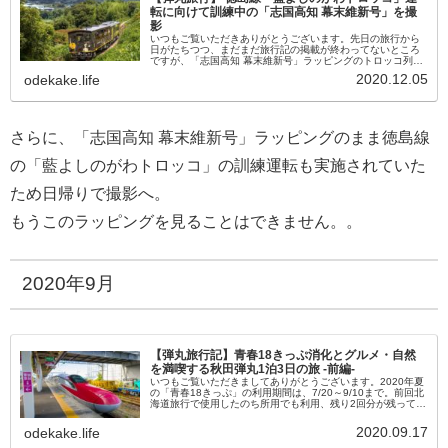
転に向けて訓練中の「志国高知 幕末維新号」を撮
影
いつもご覧いただきありがとうございます。先日の旅行から
日がたちつつ、まだまだ旅行記の掲載が終わってないところ
ですが、「志国高知 幕末維新号」ラッピングのトロッコ列車
が徳島線で試運転をしているという情報を聞き、先日2020年
2020.12.05
odekake.life
8月27日に弾丸で...
さらに、「志国高知 幕末維新号」ラッピングのまま徳島線
の「藍よしのがわトロッコ」の訓練運転も実施されていた
ため日帰りで撮影へ。
もうこのラッピングを見ることはできません。。
2020年9月
【弾丸旅行記】青春18きっぷ消化とグルメ・自然
を満喫する秋田弾丸1泊3日の旅 -前編-
いつもご覧いただきましてありがとうございます。2020年夏
の「青春18きっぷ」の利用期間は、7/20～9/10まで。前回北
海道旅行で使用したのち所用でも利用、残り2回分が残ってい
ました。予定していたKトレインワールド1周年企画「すまい
るとれ...
2020.09.17
odekake.life