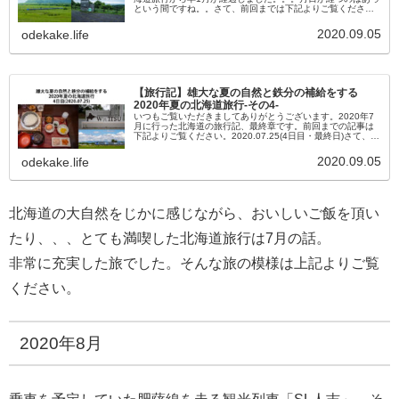
という間ですね。。さて、前回までは下記よりご覧くださ
い。3日目(2020.07.24)宿泊しているホテルは連泊なので、荷
物そのまま...
2020.09.05
odekake.life
【旅行記】雄大な夏の自然と鉄分の補給をする
2020年夏の北海道旅行-その4-
いつもご覧いただきましてありがとうございます。2020年7
月に行った北海道の旅行記、最終章です。前回までの記事は
下記よりご覧ください。2020.07.25(4日目・最終日)さて、こ
の日は北海道旅行最終日。予定では襟裳岬・日高方面へ向か
ってか...
2020.09.05
odekake.life
北海道の大自然をじかに感じながら、おいしいご飯を頂い
たり、、、とても満喫した北海道旅行は7月の話。
非常に充実した旅でした。そんな旅の模様は上記よりご覧
ください。
2020年8月