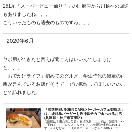
251系「スーパービュー踊り子」の国府津から川越への回送
もありましたね。。。
こういったものも過去のものですね。。。
2020年6月
ヤボ用ができたと言えば聞こえはいいんでしょうけ
ど、、、
「おでかけライフ」初めてのグルメ。学生時代の後輩の両
親が営んでいるお店だそうで、ぜひ拡散してほしいとのこ
とで訪れました。
「淡路島BURGER CAFE/バーガーカフェ御影店」
は、淡路島バーガーを阪神駅チカで食べれるお店
(兵庫県・神戸市東灘区)
兵庫県は本州の南に位置する淡路島。ここでは「淡路牛」や
「玉ねぎ」、「レタス」などおいしい料理が多数味わえま
す。そんななか、「淡路島バーガー」なるご当地バーガーが
食べられるお店は島内・本州(兵庫県内)で多数存在していま