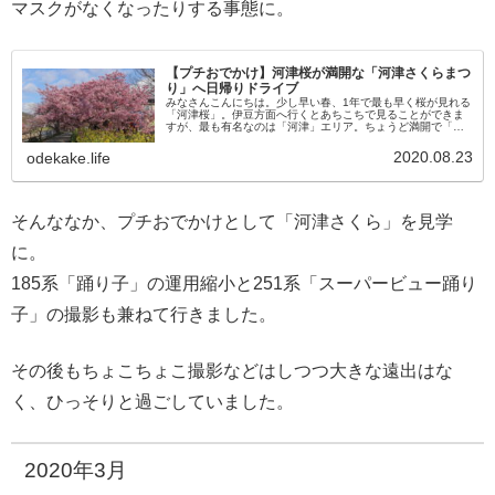
マスクがなくなったりする事態に。
【プチおでかけ】河津桜が満開な「河津さくらまつ
り」へ日帰りドライブ
みなさんこんにちは。少し早い春、1年で最も早く桜が見れる
「河津桜」。伊豆方面へ行くとあちこちで見ることができま
すが、最も有名なのは「河津」エリア。ちょうど満開で「河
津さくらまつり」も行われていたので行ってきました♪今回は
車で移動伊豆半島「河...
2020.08.23
odekake.life
そんななか、プチおでかけとして「河津さくら」を見学
に。
185系「踊り子」の運用縮小と251系「スーパービュー踊り
子」の撮影も兼ねて行きました。
その後もちょこちょこ撮影などはしつつ大きな遠出はな
く、ひっそりと過ごしていました。
2020年3月