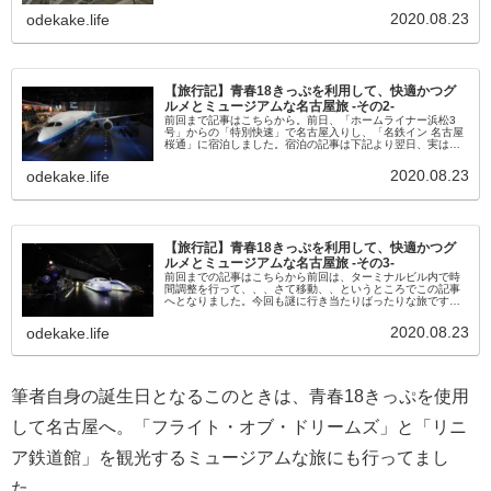
が、使い方ひとつで可能性...
2020.08.23
odekake.life
【旅行記】青春18きっぷを利用して、快適かつグ
ルメとミュージアムな名古屋旅 -その2-
前回まで記事はこちらから。前日、「ホームライナー浜松3
号」からの「特別快速」で名古屋入りし、「名鉄イン 名古屋
桜通」に宿泊しました。宿泊の記事は下記より翌日、実は誕
生日でありましたが日付を跨ぐのを待たずに就寝。名鉄の朝
ラッシュ撮影を試みるも...
2020.08.23
odekake.life
【旅行記】青春18きっぷを利用して、快適かつグ
ルメとミュージアムな名古屋旅 -その3-
前回までの記事はこちらから前回は、ターミナルビル内で時
間調整を行って、、、さて移動、、というところでこの記事
へとなりました。今回も謎に行き当たりばったりな旅です
が、電車やバスは時間通りに動くので待ってはくれません。
中部国際空港から金城ふ頭へ...
2020.08.23
odekake.life
筆者自身の誕生日となるこのときは、青春18きっぷを使用
して名古屋へ。「フライト・オブ・ドリームズ」と「リニ
ア鉄道館」を観光するミュージアムな旅にも行ってまし
た。