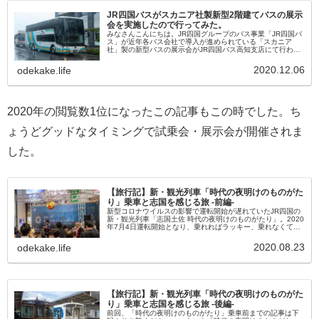
JR四国バスがスカニア社製新型2階建てバスの展示
会を実施したので行ってみた。
みなさんこんにちは。JR四国グループのバス事業「JR四国バ
ス」が近年各バス会社で導入が進められている「スカニア
社」製の新型バスの展示会がJR四国バス高知支店にて行われ
たのでレポします。新型バス展示会の情報を友人より教えて
もらいました。よくJ...
2020.12.06
odekake.life
2020年の閲覧数1位になったこの記事もこの時でした。ち
ょうどグッドなタイミングで試乗会・展示会が開催されま
した。
【旅行記】新・観光列車「時代の夜明けのものがた
り」乗車と志国を感じる旅 -前編-
新型コロナウイルスの影響で運転開始が遅れていたJR四国の
新・観光列車「志国土佐 時代の夜明けのものがたり」。2020
年7月4日運転開始となり、乗れればラッキー、乗れなくても
見送りは…！と思い事前に手配。お友達が上り便で指定席を
押さえることが...
2020.08.23
odekake.life
【旅行記】新・観光列車「時代の夜明けのものがた
り」乗車と志国を感じる旅 -後編-
前回、「時代の夜明けのものがたり」乗車前までの記事は下