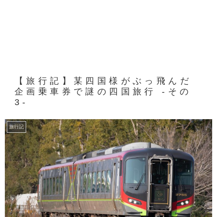
【旅行記】某四国様がぶっ飛んだ
企画乗車券で謎の四国旅行 -その
3-
旅行記