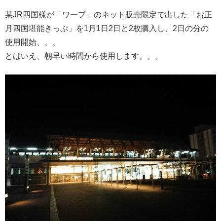
某JR四国様が「ワープ」のネット販売限定で出した「お正
月四国堪能きっぷ」を1月1日2日と2枚購入し、2日の分の
使用開始、、、
とはいえ、朝早い時間から使用します。。。