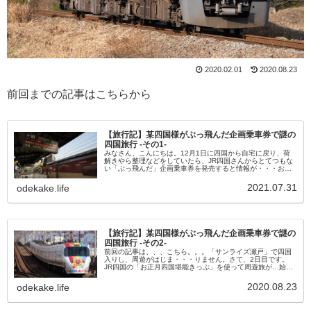
2020.02.01
2020.08.23
前回までの記事はこちらから
【旅行記】某四国様がぶっ飛んだ企画乗車券で謎の
四国旅行 -その1-
みなさん、こんにちは。12月1日に四国から自宅に戻り、荷
解きやら整理などをしていたら、JR四国さんからとてつもな
い「ぶっ飛んだ」企画乗車券を発売すると情報が・・・お正
月四国堪能きっぷ✨JR四国全線の特急列車自由席、まる１日
のりおり自由～♡に...
2021.07.31
odekake.life
【旅行記】某四国様がぶっ飛んだ企画乗車券で謎の
四国旅行 -その2-
前回の記事は、、、こちら。。。「サンライズ瀬戸」で四国
入りし、周遊がはじま・・・りません。さて、2日目です。
JR四国の「お正月四国堪能きっぷ」を使って周遊旅が…始ま
りません。。坂出7:13→八十場7:16坂出から１駅３分、「八
十場」という駅...
2020.08.23
odekake.life