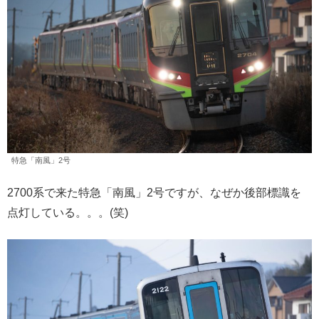
特急「南風」2号
2700系で来た特急「南風」2号ですが、なぜか後部標識を
点灯している。。。(笑)