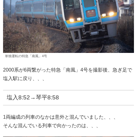
単独運転の特急「南風」4号
2000系が6両繋がった特急「南風」4号を撮影後、急ぎ足で
塩入駅に戻り、、、
塩入8:52→琴平8:58
1両編成の列車のなかは意外と混んでいました、、、
そんな混んでいる列車で向かったのは、、、