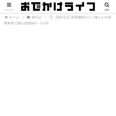
メニュー
検索
ホーム
旅行記
【旅行記】某四国様がぶっ飛んだ企画
乗車券で謎の四国旅行 -その3-