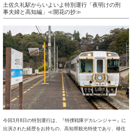
土佐久礼駅からいよいよ特別運行「夜明けの刑
事夫婦と高知編」≪開花の抄≫
今回3月8日の特別運行は、『特捜戦隊デカレンジャー』に
出演された経歴をお持ちの、高知県観光特使であり、移住