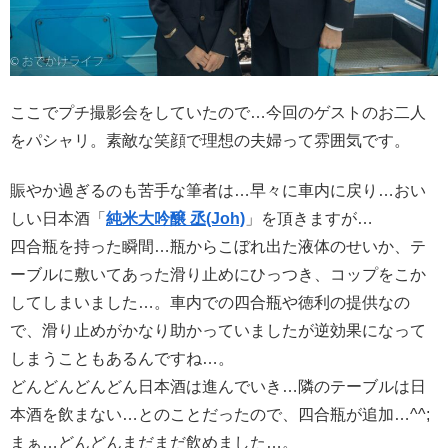
ここでプチ撮影会をしていたので…今回のゲストのお二人
をパシャリ。素敵な笑顔で理想の夫婦って雰囲気です。
賑やか過ぎるのも苦手な筆者は…早々に車内に戻り…おい
しい日本酒「
純米大吟醸 丞(Joh)
」を頂きますが…
四合瓶を持った瞬間…瓶からこぼれ出た液体のせいか、テ
ーブルに敷いてあった滑り止めにひっつき、コップをこか
してしまいました…。車内での四合瓶や徳利の提供なの
で、滑り止めがかなり助かっていましたが逆効果になって
しまうこともあるんですね…。
どんどんどんどん日本酒は進んでいき…隣のテーブルは日
本酒を飲まない…とのことだったので、四合瓶が追加…^^;
まぁ…どんどんまだまだ飲めました…。