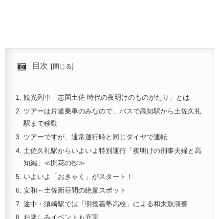
目次
観光列車「志国土佐 時代の夜明けのものがたり」とは
ツアーは片道乗車のみなので…バスで高知駅から土佐久礼
駅まで移動
ツアーですが、通常運行時と同じダイヤで運転
土佐久礼駅からいよいよ特別運行「夜明けの刑事夫婦と高
知編」≪開花の抄≫
いよいよ「おきゃく」がスタート！
安和～土佐新荘間の絶景スポット
途中・須崎駅では「明徳義塾高校」による和太鼓演奏
お楽しみイベントも充実