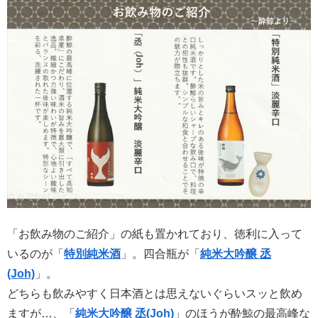
「お飲み物のご紹介」の紙も置かれており、徳利に入って
いるのが「
特別純米酒
」。四合瓶が「
純米大吟醸 丞
(Joh)
」。
どちらも飲みやすく日本酒とは思えないぐらいスッと飲め
ますが…、「
純米大吟醸 丞(Joh)
」のほうが酔鯨の最高峰な