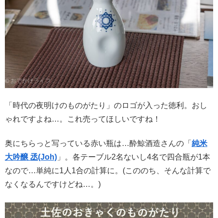
「時代の夜明けのものがたり」のロゴが入った徳利。おし
ゃれですよね…。これ売ってほしいですね！
奥にちらっと写っている赤い瓶は…酔鯨酒造さんの「
純米
大吟醸 丞(Joh)
」。各テーブル2名ないし4名で四合瓶が1本
なので…単純に1人1合の計算に。(こののち、そんな計算で
なくなるんですけどね…。)