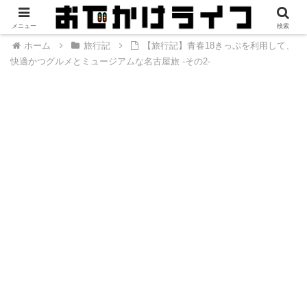
メニュー
検索
ホーム
旅行記
【旅行記】青春18きっぷを利用して、
快適かつグルメとミュージアムな名古屋旅 -その2-