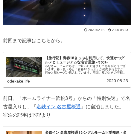
2020.02.15
2020.08.23
前回まで記事はこちらから。
【旅行記】青春18きっぷを利用して、快適かつグ
ルメとミュージアムな名古屋旅 -その1-
みなさん、こんにちは。ご覧いただきましてありがとうござ
います。春・夏・冬と「青春18きっぷ」が発売されますが、
何かと毎シーズン購入しています。前回、夏のときの宇都
宮・日光の記事は下記より。そんな「青春18きっぷ」です
が、使い方ひとつで可能性...
2020.08.23
odekake.life
前日、「ホームライナー浜松3号」からの「特別快速」で名
古屋入りし、「
名鉄イン 名古屋桜通
」に宿泊しました。
宿泊の記事は下記より
名鉄イン 名古屋桜通 [シングルルーム] (愛知県・名