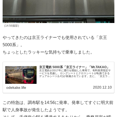
(14:56撮影)
やってきたのは京王ライナーでも使用されている「京王
5000系」。
ちょっとしたラッキーな気持ちで乗車しました。
京王電鉄 5000系「京王ライナー」「Mt.TAKAO」
京王電鉄が2017年に運行を開始した車両で、有料座席指定サ
ービスを見越し、ロングシートとクロスシートが転換できる
デュアルシート(L/C)が装備されています。主に、「京王ライ
ナー」などの座席指定列車に使用されるほか、京王線内の特
急・準特急や急...
2020.12.10
odekake.life
この特急は、調布駅を14:56に発車。発車してすぐに明大前
駅で人身事故が発生したようです。