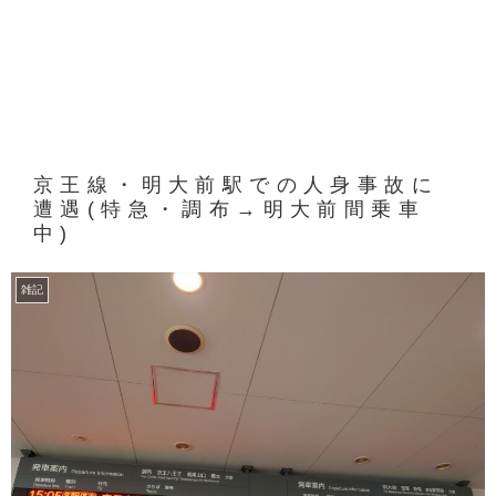
京王線・明大前駅での人身事故に
遭遇(特急・調布→明大前間乗車
中)
雑記