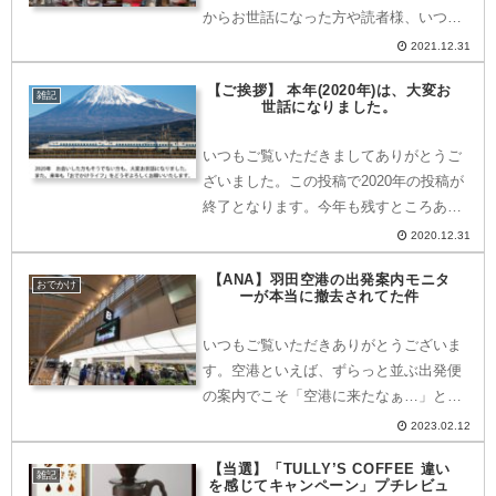
からお世話になった方や読者様、いつも
ご覧いただきましてありがとうございま
2021.12.31
した。管理人は、公私ともに忙しく波乱
【ご挨拶】 本年(2020年)は、大変お
な日々を過ごしたり、充実したり、、、
雑記
世話になりました。
その分記事に起こすの...
いつもご覧いただきましてありがとうご
ざいました。この投稿で2020年の投稿が
終了となります。今年も残すところあと
わずか…。ちょっとした振り返りを行い
2020.12.31
ながら「ご挨拶」とさせていただきま
【ANA】羽田空港の出発案内モニタ
す。2020年で一番人気だった投稿
おでかけ
ーが本当に撤去されてた件
(2020.12.31 ...
いつもご覧いただきありがとうございま
す。空港といえば、ずらっと並ぶ出発便
の案内でこそ「空港に来たなぁ…」と思
う方もいらっしゃるかも知れません。そ
2023.02.12
んななか、羽田空港第2ターミナル内・
【当選】「TULLY’S COFFEE 違い
ANAが管轄するモニターが撤去されると
雑記
を感じてキャンペーン」プチレビュ