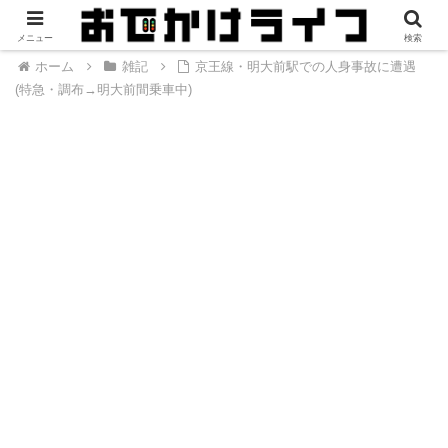
メニュー
検索
ホーム
雑記
京王線・明大前駅での人身事故に遭遇
(特急・調布→明大前間乗車中)