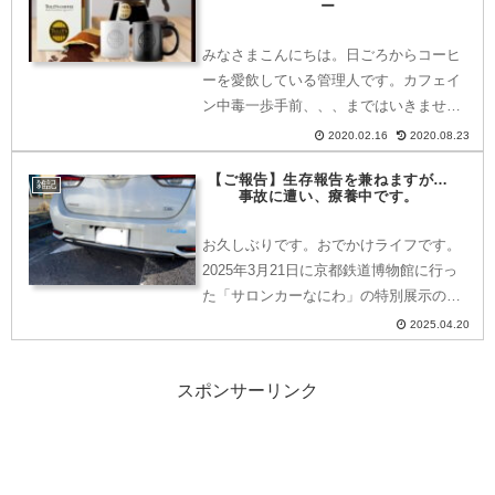
Twitterに投稿さ...
ー
みなさまこんにちは。日ごろからコーヒ
ーを愛飲している管理人です。カフェイ
ン中毒一歩手前、、、まではいきません
が、それなりに毎日飲んでいます。。。
2020.02.16
2020.08.23
(笑)2019年秋口より、タリーズコーヒー
【ご報告】生存報告を兼ねますが…
のコーヒー缶を購入するとついてきてい
雑記
事故に遭い、療養中です。
たキャンペーンに応...
お久しぶりです。おでかけライフです。
2025年3月21日に京都鉄道博物館に行っ
た「サロンカーなにわ」の特別展示の記
事公開後、動画編集をしたりしており…
2025.04.20
ちょっとブログから離れるときがありま
した。そんななか、2025年4月4日に12連
スポンサーリンク
勤を終えて...