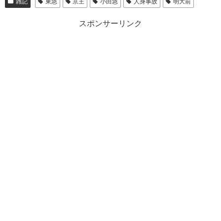
雑記
東急
京王
小田急
人身事故
明大前
スポンサーリンク