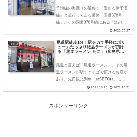
予讃線の海回りの通称：「愛ある伊予灘
線」と並行して走る道路「国道378号
線」。その国道378号線にある「道の駅
ふたみ」がリニューアルされ、レストラ
2022.05.27
ンが併設されました。その名も「ふたみ
尾道駅徒歩1分！駅チカで手軽にボリ
渚のレストラン Monde Bleu」。先日、
グルメ
ュームたっぷり絶品ラーメンが頂け
「伊予灘も...
る「尾道ラーメン たに」 (広島県・
尾道市)
尾道と言えば「尾道ラーメン」。その尾
道ラーメンが駅すぐそばで頂けるお店が
あり、先日観光列車「etSETOra」に乗
車したときに行ってきましたのでご紹介
2021.10.15
2021.10.21
します。どこにある？〒722-0036 広島
県尾道市東御所町１−７JR山陽本線「尾
スポンサーリンク
道駅」南...