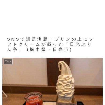
SNSで話題沸騰！プリンの上にソ
フトクリームが載った「日光ぷり
ん亭」 (栃木県・日光市)
グルメ