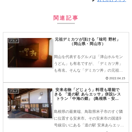
関連記事
元祖デミカツが頂ける「味司 野村」
グルメ
（岡山県・岡山市）
岡山を代表するグルメは「津山ホルモン
うどん」も有名ですが、「デミカツ丼」
も有名。そんな「デミカツ丼」の元祖の
お店「味司 野村」へ行ってきたのでご紹
2022.04.15
介します。どこにある？〒700-0827 岡
安来名物「どじょう」料理も堪能で
山県岡山市北区平和町１−１０山陽新幹
グルメ
きる 「道の駅 あらエッサ」併設レス
線・JR山陽本...
トラン「中海の郷」 (島根県・安来
市)
島根県の最東端、鳥取県米子市のすぐ隣
に位置する安来市。その安来市の国道9
号線沿いにある「道の駅 安来あらエッ
サ」に併設されているレストラン「中海