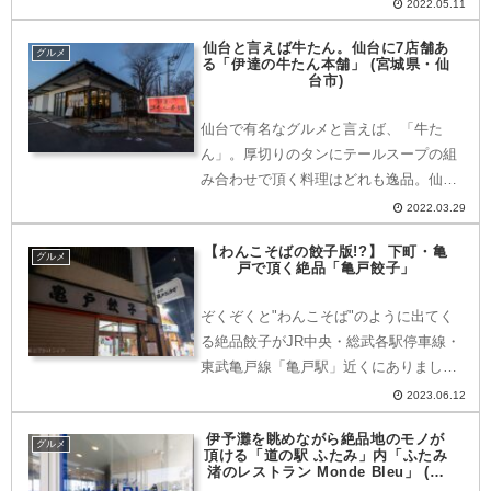
2022.05.11
の郷」をご紹介します。どこにある？〒
仙台と言えば牛たん。仙台に7店舗あ
692-0074島根県安来市中海町１１８国道
グルメ
る「伊達の牛たん本舗」 (宮城県・仙
９号線沿いレスト...
台市)
仙台で有名なグルメと言えば、「牛た
ん」。厚切りのタンにテールスープの組
み合わせで頂く料理はどれも逸品。仙台
に7店舗構える「伊達の牛たん本舗」の
2022.03.29
仙台東IC近くの「東インター店」をご紹
【わんこそばの餃子版!?】 下町・亀
介いたします。「伊達の牛たん本舗」は
グルメ
戸で頂く絶品「亀戸餃子」
仙台地区に7店舗展開本店...
ぞくぞくと"わんこそば"のように出てく
る絶品餃子がJR中央・総武各駅停車線・
東武亀戸線「亀戸駅」近くにありました
のでご紹介いたします。どこにある？〒
2023.06.12
136-0071東京都江東区亀戸５丁目３−３
伊予灘を眺めながら絶品地のモノが
JR中央・総武各駅停車線・東武亀戸線
グルメ
頂ける「道の駅 ふたみ」内「ふたみ
「亀戸駅」...
渚のレストラン Monde Bleu」 (愛
媛県・伊予市)