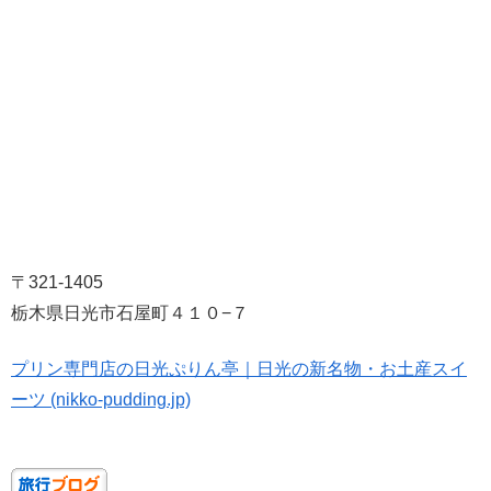
〒321-1405
栃木県日光市石屋町４１０−７
プリン専門店の日光ぷりん亭｜日光の新名物・お土産スイ
ーツ (nikko-pudding.jp)