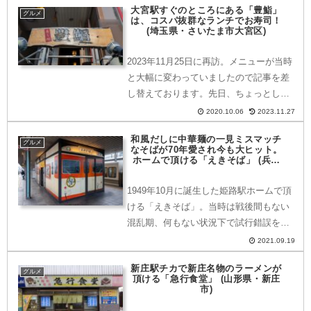
大宮駅すぐのところにある「豊鮨」
グルメとは…？幻の魚「いとう」や「ヒ
グルメ
は、コスパ抜群なランチでお寿司！
ラメ」が有名…です...
(埼玉県・さいたま市大宮区)
2023年11月25日に再訪。メニューが当時
と大幅に変わっていましたので記事を差
し替えております。先日、ちょっとした
用事で埼玉県は大宮に行っていました。
2020.10.06
2023.11.27
その時のランチがコスパ抜群で最高に美
和風だしに中華麺の一見ミスマッチ
味しかったのでご紹介いたします。何気
グルメ
なそばが70年愛され今も大ヒット。
に大宮はランチ寿...
ホームで頂ける「えきそば」 (兵庫
県・姫路市)
1949年10月に誕生した姫路駅ホームで頂
ける「えきそば」。当時は戦後間もない
混乱期、何もない状況下で試行錯誤を繰
り返し、現在のかんすい入りの中華麺に
2021.09.19
和風だしの一見ミスマッチな「えきそ
新庄駅チカで新庄名物のラーメンが
ば」が誕生しました。姫路駅で頂ける
グルメ
頂ける「急行食堂」 (山形県・新庄
「えきそば」をご紹介し...
市)