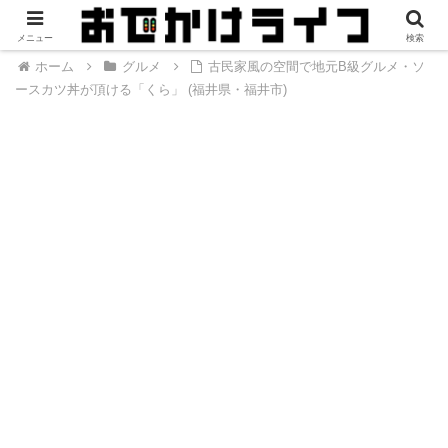
メニュー
検索
ホーム
グルメ
古民家風の空間で地元B級グルメ・ソ
ースカツ丼が頂ける「くら」 (福井県・福井市)