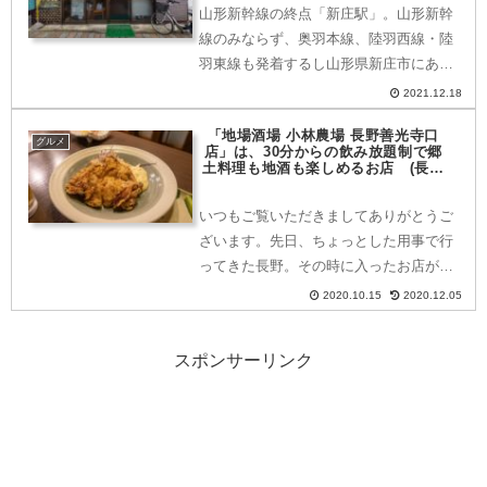
山形新幹線の終点「新庄駅」。山形新幹
線のみならず、奥羽本線、陸羽西線・陸
羽東線も発着するし山形県新庄市にある
「新庄駅」から徒歩約2分足らずのとこ
2021.12.18
ろにある「急行食堂」。ネーミングもい
「地場酒場 小林農場 長野善光寺口
いですが、どこか懐かしい雰囲気たっぷ
グルメ
店」は、30分からの飲み放題制で郷
り。そんな「急行食堂」を...
土料理も地酒も楽しめるお店 (長野
県・長野市)
いつもご覧いただきましてありがとうご
ざいます。先日、ちょっとした用事で行
ってきた長野。その時に入ったお店が、
30分からの飲み放題で地酒も置いてあ
2020.10.15
2020.12.05
り、さらには郷土料理も楽しめるお店で
した。非常においしく楽しめましたので
スポンサーリンク
ご紹介します。どこにある...