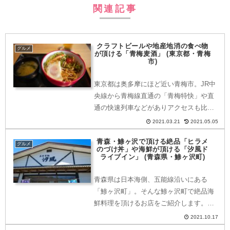
関連記事
クラフトビールや地産地消の食べ物
グルメ
が頂ける「青梅麦酒」 (東京都・青梅
市)
東京都は奥多摩にほど近い青梅市。JR中
央線から青梅線直通の「青梅特快」や直
通の快速列車などがありアクセスも比較
的便利なところに位置する青梅市に、ク
2021.03.21
2021.05.05
ラフトビールやグルメが楽しめるお店を
青森・鯵ヶ沢で頂ける絶品「ヒラメ
発見したので行ってみました。どこにあ
グルメ
のづけ丼」や海鮮が頂ける「汐風ド
る？〒198-0083...
ライブイン」 (青森県・鯵ヶ沢町)
青森県は日本海側、五能線沿いにある
「鯵ヶ沢町」。そんな鯵ヶ沢町で絶品海
鮮料理を頂けるお店をご紹介します。ど
こにある？〒038-2731 青森県西津軽郡
2021.10.17
鰺ヶ沢町赤石町３８−１鯵ヶ沢で有名な