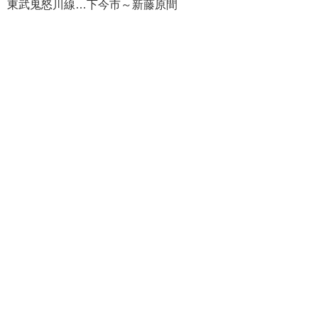
東武鬼怒川線…下今市～新藤原間