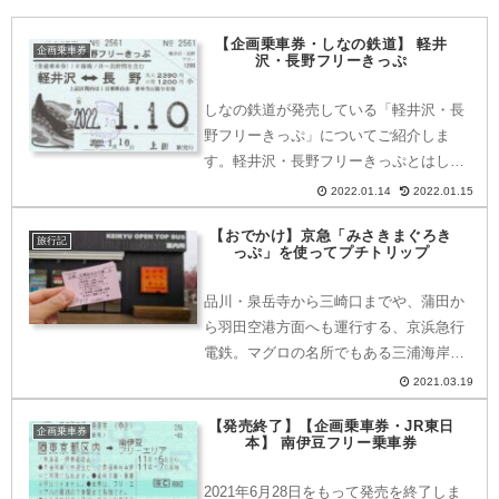
【企画乗車券・しなの鉄道】 軽井
企画乗車券
沢・長野フリーきっぷ
しなの鉄道が発売している「軽井沢・長
野フリーきっぷ」についてご紹介しま
す。軽井沢・長野フリーきっぷとはしな
の鉄道線の軽井沢〜篠ノ井間と、信越本
2022.01.14
2022.01.15
線の篠ノ井〜長野間が乗り降り自由な企
【おでかけ】京急「みさきまぐろき
画乗車券です。軽井沢・長野フリーきっ
旅行記
っぷ」を使ってプチトリップ
ぷのフリーエリア・乗車でき...
品川・泉岳寺から三崎口までや、蒲田か
ら羽田空港方面へも運行する、京浜急行
電鉄。マグロの名所でもある三浦海岸・
三崎口エリアへターゲットとした食事券
2021.03.19
つきのお得な「みさきまぐろきっぷ」を
【発売終了】【企画乗車券・JR東日
使って、プチトリップしてきました♪こ
企画乗車券
本】 南伊豆フリー乗車券
ちらの情報は実際に行った...
2021年6月28日をもって発売を終了しま