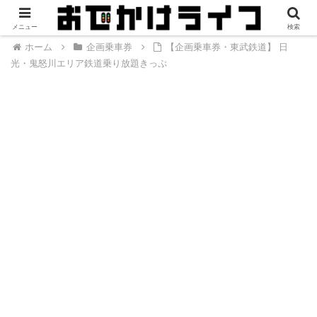
メニュー
検索
ホーム
企画乗車券
【企画乗車券・東武鉄道】 日
光・鬼怒川エリア鉄道乗り放題きっぷ