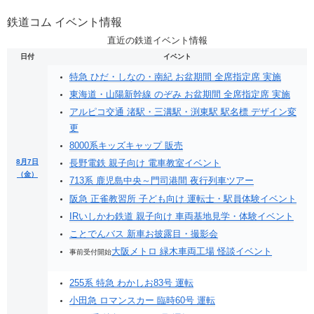
鉄道コム イベント情報
直近の鉄道イベント情報
日付
イベント
特急 ひだ・しなの・南紀 お盆期間 全席指定席 実施
東海道・山陽新幹線 のぞみ お盆期間 全席指定席 実施
アルピコ交通 渚駅・三溝駅・渕東駅 駅名標 デザイン変
更
8000系キッズキャップ 販売
8月7日
長野電鉄 親子向け 電車教室イベント
（金）
713系 鹿児島中央～門司港間 夜行列車ツアー
阪急 正雀教習所 子ども向け 運転士・駅員体験イベント
IRいしかわ鉄道 親子向け 車両基地見学・体験イベント
ことでんバス 新車お披露目・撮影会
大阪メトロ 緑木車両工場 怪談イベント
事前受付開始
255系 特急 わかしお83号 運転
小田急 ロマンスカー 臨時60号 運転