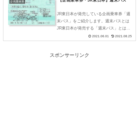
【企画乗車券・JR東日本】週末パス
ん」第3弾は、発売後好評のため追加増
企画乗車券
刷をして、2022年8月...
JR東日本が発売している企画乗車券「週
末パス」をご紹介します。週末パスとは
JR東日本が発売する「週末パス」とは、
フリーエリア内のJR東日本線・私鉄線普
2021.06.01
2021.08.25
通列車自由席が乗り降り自由なきっぷ
で、特急券等を別途購入すると乗車券部
スポンサーリンク
分はそのまま使うこと...