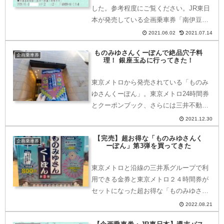
した。参考程度にご覧ください。JR東日
本が発売している企画乗車券「南伊豆フ
リー乗車券」をご紹介します。南伊豆フ
2021.06.02
2021.07.14
リー乗車券とはJR東日本が発売する「南
ものみゆさんくーぽんで絶品穴子料
伊豆フリー乗車券」は、発駅エリアから
企画乗車券
理！ 銀座玉ゐに行ってきた！
伊東までと、伊...
東京メトロから発売されている「ものみ
ゆさんくーぽん」。東京メトロ24時間券
とクーポンブック、さらには三井不動産
系列指定商業施設で利用できる1,000円
2021.12.30
の金券がついて800円とお得なクーポ
【完売】超お得な「ものみゆさんく
ン。この「ものみゆさんくーぽん」を利
企画乗車券
ーぽん」第3弾を買ってきた
用して「銀座 玉ゐ...
東京メトロと沿線の三井系グループで利
用できる金券と東京メトロ２４時間券が
セットになった超お得な「ものみゆさん
くーぽん」第3弾を購入してきましたの
2022.08.21
でご紹介します。「ものみゆさんくーぽ