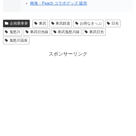
南海・Peach コラボグッズ 販売
企画乗車券
東武
東武鉄道
お得なきっぷ
日光
鬼怒川
東武日光線
東武鬼怒川線
東武日光
鬼怒川温泉
スポンサーリンク