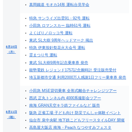
真岡鐵道 モオカ14形 運転台見学会
特急 サンライズ出雲91・92号 運転
小田急 ロマンスカー 臨時61号 運転
よくばりノロッコ号 運転
東武 SL大樹 9周年ヘッドマーク 掲出
8月10日
特急 伊東按針祭花火大会号 運転
（月）
霊まつり号 運転
東武 SL大樹9周年記念乗車券 発売
能勢電鉄 レジェンド1757記念腕時計 受注販売受付
埼玉新都市交通 利用2000万人感謝1日フリー乗車券 発売
小田急 MSE貸切乗車 全形式離合チャレンジツアー
西武 正丸トンネル内 4000系撮影会ツアー
南海 GRAN天空キラ鉄ファイルなど 販売
8月11日
阪急 正雀工場 子ども向け 防災でんしゃ体験イベント
（祝）
仙台市 泉中央駅 地下鉄こどもフリースタイルDAY 開催
高島屋大阪店 南海・Peach なつやすみフェスタ