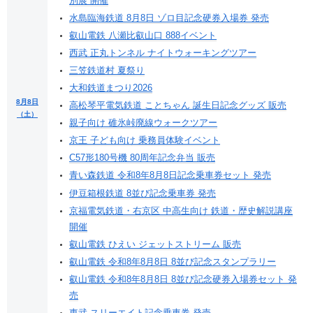
別展 開催
水島臨海鉄道 8月8日 ゾロ目記念硬券入場券 発売
叡山電鉄 八瀬比叡山口 888イベント
西武 正丸トンネル ナイトウォーキングツアー
三笠鉄道村 夏祭り
大和鉄道まつり2026
8月8日
高松琴平電気鉄道 ことちゃん 誕生日記念グッズ 販売
（土）
親子向け 碓氷峠廃線ウォークツアー
京王 子ども向け 乗務員体験イベント
C57形180号機 80周年記念弁当 販売
青い森鉄道 令和8年8月8日記念乗車券セット 発売
伊豆箱根鉄道 8並び記念乗車券 発売
京福電気鉄道・右京区 中高生向け 鉄道・歴史解説講座
開催
叡山電鉄 ひえい ジェットストリーム 販売
叡山電鉄 令和8年8月8日 8並び記念スタンプラリー
叡山電鉄 令和8年8月8日 8並び記念硬券入場券セット 発
売
東武 スリーエイト記念乗車券 発売