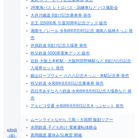
JR東海バス レトロバス・訓練車など バス撮影会
大井川鐵道 8並び記念乗車券 発売
京王 旧5000系 引退30周年記念グッズ 販売
湘南モノレール 令和8年8月8日記念 湘南八福神きっぷ 発
売
井原鉄道 8並び記念入場券 発売
秩父鉄道 5000系電車グッズ 販売
近鉄 大阪上本町駅・大阪阿部野橋駅など 8並びの日記念
入場券セット 発売
鋸山ロープウェー 八八八記念きっぷ・来駅記念券 発売
秩父鉄道 令和8年8月8日記念乗車券 発売
四日市あすなろう鉄道 令和8年8月8日記念入場券など 発
売
アルピコ交通 令和8年8月8日記念きっぷセット 発売
ムーンライトながら 三島～大垣間 復刻ツアー
水間鉄道 子ども向け 電車運転体験会
8月9日
真岡鐵道 夏休みSL教室 開催
（日）