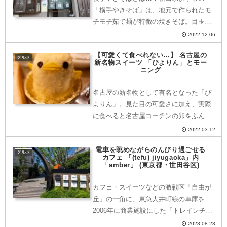
「横手やきそば」は、地元で作られたモ
チモチ茹で麺が特徴の焼きそば。目玉焼
きと福神漬けの付け合せがついた、ご当
2022.12.06
地グルメです。今回訪れたのは…「出端
【可愛くて食べれない…】 名古屋の
屋」秋田県・横手市役所前にある「出端
グルメ
新名物スイーツ 「ぴよりん」とモー
屋」さん。昼は定食メニュー...
ニング
名古屋の新名物として有名となった「ぴ
よりん」。見た目の可愛さに加え、実際
に食べると名古屋コーチンの卵をふんだ
んに使われており最高な味わいに。持ち
2022.03.12
運びの難しさからTwitterでは、「#ぴよ
電車を眺めながらのんびり過ごせる
りんチャレンジ」とハッシュタグも出現
グルメ
カフェ 「(tefu) jiyugaoka」内
するほど。モーニ...
「amber」 (東京都・世田谷区)
カフェ・スイーツなどの激戦区「自由が
丘」の一角に、東急大井町線の車庫を
2006年に商業施設にした「トレインチ自
由が丘」という場所があります。現在も
2023.08.23