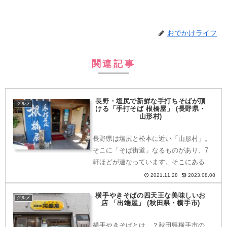
おでかけライフ
関連記事
長野・塩尻で新鮮な手打ちそばが頂
グルメ
ける「手打そば 根橋屋」 (長野県・
山形村)
長野県は塩尻と松本に近い「山形村」。
そこに「そば街道」なるものがあり、7
軒ほどが連なっています。そこにあるの
が今回ご紹介する「手打そば 根橋屋」。
2021.11.28
2023.08.08
新鮮なそばを頂いてきましたのでご紹介
横手やきそばの四天王な美味しいお
します。どこにある？〒390-1301長野県
グルメ
店 「出端屋」 (秋田県・横手市)
東筑摩郡山形村...
横手やきそばとは…？秋田県横手市の