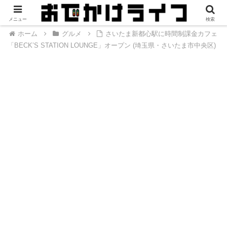
メニュー
検索
ホーム
グルメ
さいたま新都心駅に時間制課金カフェ
「BECK’S STATION LOUNGE」オープン (埼玉県・さいたま市中央区)