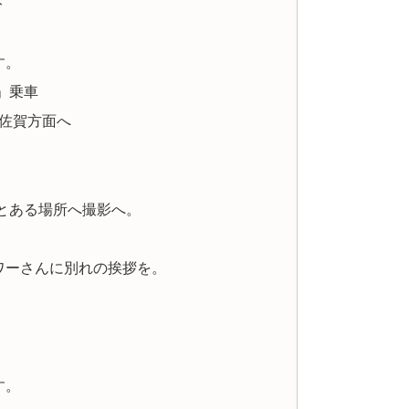
ト
す。
」乗車
路佐賀方面へ
とある場所へ撮影へ。
ワーさんに別れの挨拶を。
。
す。