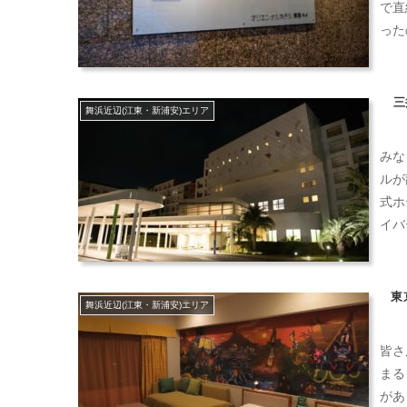
で直
った
三
舞浜近辺(江東・新浦安)エリア
みな
ルが
式ホ
イバ
東
舞浜近辺(江東・新浦安)エリア
皆さ
まる
があ