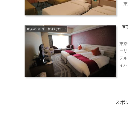
「東
東
舞浜近辺(江東・新浦安)エリア
東京
ーリ
テル
イバ
スポ