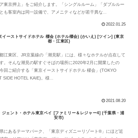
ア東京押上」をご紹介します。「シングルルーム」「ダブルルー
とも客室内は同一設備で、アメニティなどが若干異な...
2022.01.25
京イーストサイドホテル 櫂会 (ホテル櫂会) (かいえ) [ツイン] (東京
都・江東区)
都江東区、JR京葉線の「潮見駅」には、様々なホテルが点在して
す。そんな潮見の駅すぐそばの場所に2020年2月に開業したの
今回ご紹介する「東京イーストサイドホテル 櫂会」(TOKYO
T SIDE HOTEL KAIE)。様...
2021.08.20
・ジェント・ホテル東京ベイ [ファミリー＆レジャー4] (千葉県・浦
安市)
県にあるテーマパーク、「東京ディズニーリゾート®」にほど近