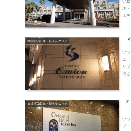
い新
ホテ
ホテ
舞浜近辺(江東・新浦安)エリア
いつ
ニー
リゾ
行さ
オ
舞浜近辺(江東・新浦安)エリア
いつ
ゾー