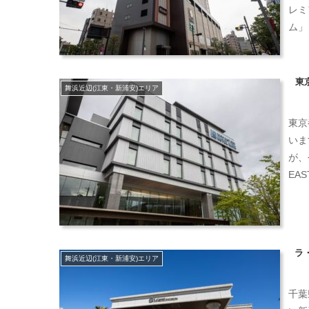
レミ
ム」
東
舞浜近辺(江東・新浦安)エリア
東京
いま
が、
EAS
ラ
舞浜近辺(江東・新浦安)エリア
千葉