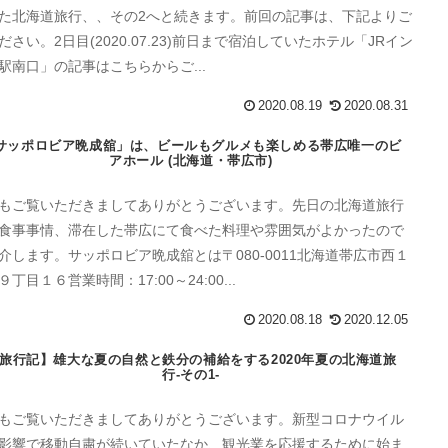
た北海道旅行、、その2へと続きます。前回の記事は、下記よりご
ださい。2日目(2020.07.23)前日まで宿泊していたホテル「JRイン
駅南口」の記事はこちらからご...
2020.08.19
2020.08.31
サッポロビア晩成舘」は、ビールもグルメも楽しめる帯広唯一のビ
アホール (北海道・帯広市)
もご覧いただきましてありがとうございます。先日の北海道旅行
食事事情、滞在した帯広にて食べた料理や雰囲気がよかったので
介します。サッポロビア晩成舘とは〒080-0011北海道帯広市西１
９丁目１６営業時間：17:00～24:00...
2020.08.18
2020.12.05
旅行記】雄大な夏の自然と鉄分の補給をする2020年夏の北海道旅
行-その1-
もご覧いただきましてありがとうございます。新型コロナウイル
影響で移動自粛が続いていたなか、観光業を応援するために始ま