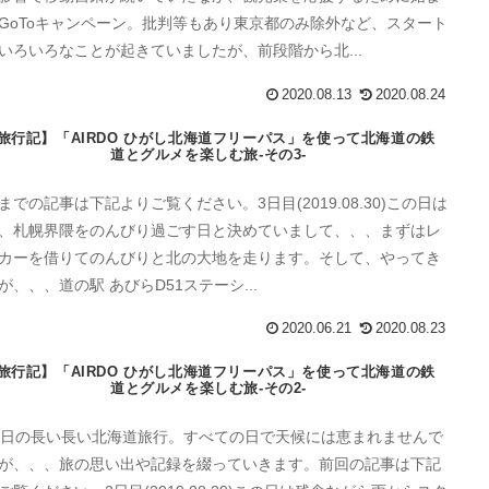
GoToキャンペーン。批判等もあり東京都のみ除外など、スタート
いろいろなことが起きていましたが、前段階から北...
2020.08.13
2020.08.24
旅行記】「AIRDO ひがし北海道フリーパス」を使って北海道の鉄
道とグルメを楽しむ旅-その3-
までの記事は下記よりご覧ください。3日目(2019.08.30)この日は
、札幌界隈をのんびり過ごす日と決めていまして、、、まずはレ
カーを借りてのんびりと北の大地を走ります。そして、やってき
が、、、道の駅 あびらD51ステーシ...
2020.06.21
2020.08.23
旅行記】「AIRDO ひがし北海道フリーパス」を使って北海道の鉄
道とグルメを楽しむ旅-その2-
5日の長い長い北海道旅行。すべての日で天候には恵まれませんで
が、、、旅の思い出や記録を綴っていきます。前回の記事は下記