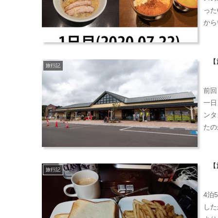
った
から
【
旅行記
前回
一日
ンタ
たの
【
旅行記
4泊
した