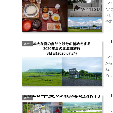
いつ
た北
さい
予定
【
旅行記
いつ
から
ね。
泊し
【
旅行記
いつ