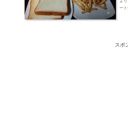
より
ート
スポ