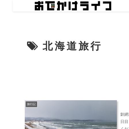
北海道旅行
旅行記
釧網
日目
くだ