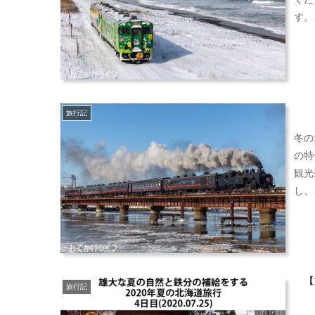
す。
旅行記
冬の
の特
観光
し、
【
旅行記