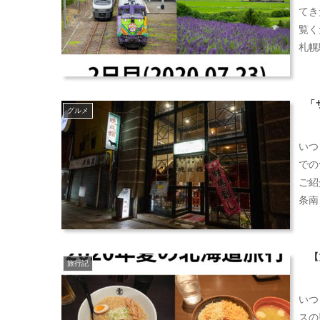
てき
覧く
札幌
「
グルメ
いつ
での
ご紹
条南
【
旅行記
いつ
スの