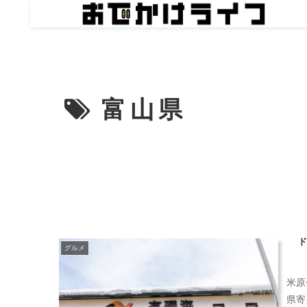
富山県
グルメ
米原
県寄