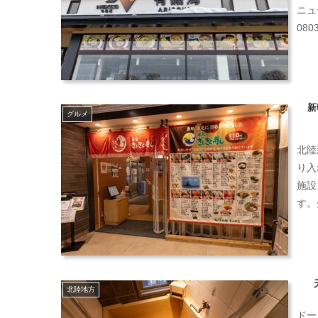
ニュ
08
新
グルメ
北陸
り入
施設
す。
北陸地方
ドー