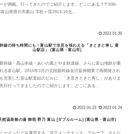
ーが満載。行ってきたのでご紹介します。どこにある？〒936-
03富山県滑川市栗山 字松ヶ窪2913-10北...
2022.01.30
幹線の待ち時間にも！富山駅で氷見を味わえる「きときと寿し 富
山駅店」 (富山県・富山市)
新幹線・高山本線・あいの風とやま鉄道線、さらに富山地鉄が乗
れる富山駅。2015年3月の北陸新幹線金沢延伸開業で再開発され
も充実した富山駅直結のビルに、「氷見きときと寿し」がありま
先日行ってきましたのでご紹介します。どこにある...
2022.01.23
2022.01.24
天然温泉剱の湯 御宿 野乃 富山 [ダブルルーム] (富山県・富山市)
ミーインなどを運営する「共立メンテナンス」グループ。そんな