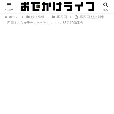
メニュー
検索
ホーム
鉄道情報
JR四国
JR四国 観光列車
「四国まんなか千年ものがたり」 キハ185系1000番台