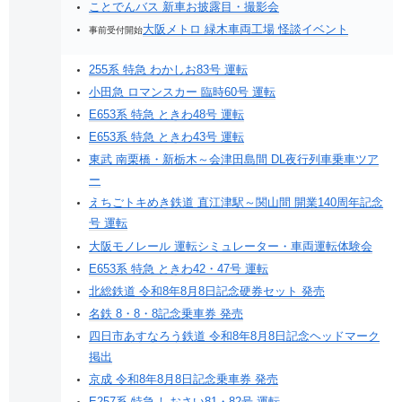
ことでんバス 新車お披露目・撮影会
大阪メトロ 緑木車両工場 怪談イベント
事前受付開始
255系 特急 わかしお83号 運転
小田急 ロマンスカー 臨時60号 運転
E653系 特急 ときわ48号 運転
E653系 特急 ときわ43号 運転
東武 南栗橋・新栃木～会津田島間 DL夜行列車乗車ツア
ー
えちごトキめき鉄道 直江津駅～関山間 開業140周年記念
号 運転
大阪モノレール 運転シミュレーター・車両運転体験会
E653系 特急 ときわ42・47号 運転
北総鉄道 令和8年8月8日記念硬券セット 発売
名鉄 8・8・8記念乗車券 発売
四日市あすなろう鉄道 令和8年8月8日記念ヘッドマーク
掲出
京成 令和8年8月8日記念乗車券 発売
E257系 特急 しおさい81・82号 運転