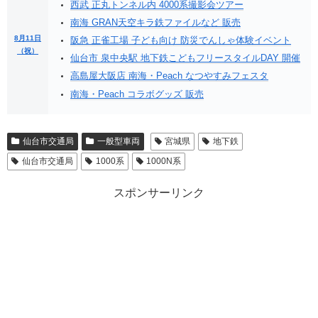
西武 正丸トンネル内 4000系撮影会ツアー
南海 GRAN天空キラ鉄ファイルなど 販売
8月11日
阪急 正雀工場 子ども向け 防災でんしゃ体験イベント
（祝）
仙台市 泉中央駅 地下鉄こどもフリースタイルDAY 開催
高島屋大阪店 南海・Peach なつやすみフェスタ
南海・Peach コラボグッズ 販売
仙台市交通局
一般型車両
宮城県
地下鉄
仙台市交通局
1000系
1000N系
スポンサーリンク