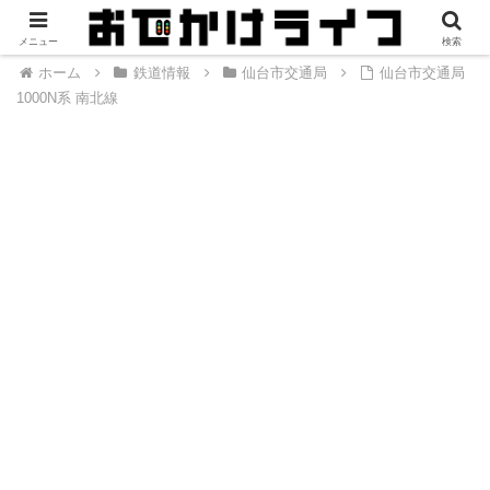
メニュー
検索
ホーム
鉄道情報
仙台市交通局
仙台市交通局
1000N系 南北線