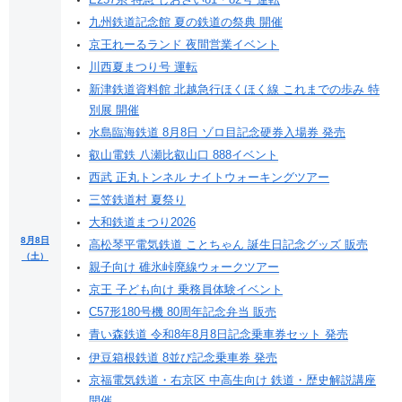
九州鉄道記念館 夏の鉄道の祭典 開催
京王れーるランド 夜間営業イベント
川西夏まつり号 運転
新津鉄道資料館 北越急行ほくほく線 これまでの歩み 特
別展 開催
水島臨海鉄道 8月8日 ゾロ目記念硬券入場券 発売
叡山電鉄 八瀬比叡山口 888イベント
西武 正丸トンネル ナイトウォーキングツアー
三笠鉄道村 夏祭り
大和鉄道まつり2026
8月8日
高松琴平電気鉄道 ことちゃん 誕生日記念グッズ 販売
（土）
親子向け 碓氷峠廃線ウォークツアー
京王 子ども向け 乗務員体験イベント
C57形180号機 80周年記念弁当 販売
青い森鉄道 令和8年8月8日記念乗車券セット 発売
伊豆箱根鉄道 8並び記念乗車券 発売
京福電気鉄道・右京区 中高生向け 鉄道・歴史解説講座
開催