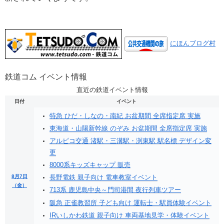
にほんブログ村
鉄道コム イベント情報
直近の鉄道イベント情報
日付
イベント
特急 ひだ・しなの・南紀 お盆期間 全席指定席 実施
東海道・山陽新幹線 のぞみ お盆期間 全席指定席 実施
アルピコ交通 渚駅・三溝駅・渕東駅 駅名標 デザイン変
更
8000系キッズキャップ 販売
8月7日
長野電鉄 親子向け 電車教室イベント
（金）
713系 鹿児島中央～門司港間 夜行列車ツアー
阪急 正雀教習所 子ども向け 運転士・駅員体験イベント
IRいしかわ鉄道 親子向け 車両基地見学・体験イベント