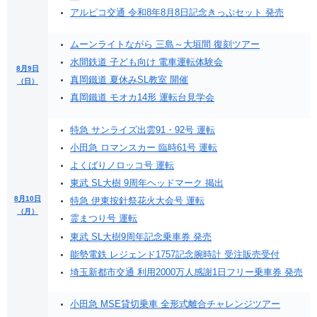
アルピコ交通 令和8年8月8日記念きっぷセット 発売
ムーンライトながら 三島～大垣間 復刻ツアー
水間鉄道 子ども向け 電車運転体験会
8月9日
真岡鐵道 夏休みSL教室 開催
（日）
真岡鐵道 モオカ14形 運転台見学会
特急 サンライズ出雲91・92号 運転
小田急 ロマンスカー 臨時61号 運転
よくばりノロッコ号 運転
東武 SL大樹 9周年ヘッドマーク 掲出
8月10日
特急 伊東按針祭花火大会号 運転
（月）
霊まつり号 運転
東武 SL大樹9周年記念乗車券 発売
能勢電鉄 レジェンド1757記念腕時計 受注販売受付
埼玉新都市交通 利用2000万人感謝1日フリー乗車券 発売
小田急 MSE貸切乗車 全形式離合チャレンジツアー