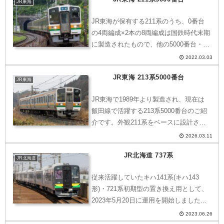
両。さらに、新型車両の導入で更なる活
JR東海
躍の場が狭められ...
JR東海が保有する211系のうち、0番台
の4両編成×2本の8両編成は国鉄時代末期
に製造されたもので、他の5000番台・
6000番台は1988年のJR東海になってか
2022.03.03
ら製造された車両です。ここでは、211
JR東海 213系5000番台
系5000番台をご紹介します。中央西線
JR東海
で...
JR東海で1989年より製造され、現在は
飯田線で活躍する213系5000番台のご紹
介です。外観211系をベースに設計され
ており、前面はほぼ211系ですが、側面
2026.03.11
は211系が3扉に対し、213系は2扉。登場
JR北海道 737系
時には無かったトイレが設置され、窓が
JR北海道
埋...
従来活躍していたキハ141系(キハ143
形)・721系初期型の置き換え用として、
2023年5月20日に運用を開始しました。
現在、千歳線・室蘭本線に導入されてい
2023.06.26
ますが、今後運用範囲を拡大すると思わ