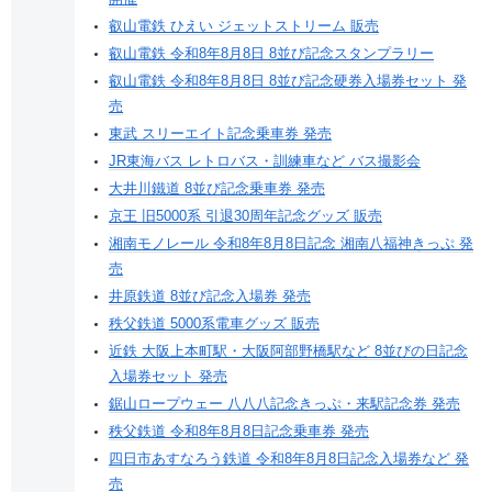
叡山電鉄 ひえい ジェットストリーム 販売
叡山電鉄 令和8年8月8日 8並び記念スタンプラリー
叡山電鉄 令和8年8月8日 8並び記念硬券入場券セット 発
売
東武 スリーエイト記念乗車券 発売
JR東海バス レトロバス・訓練車など バス撮影会
大井川鐵道 8並び記念乗車券 発売
京王 旧5000系 引退30周年記念グッズ 販売
湘南モノレール 令和8年8月8日記念 湘南八福神きっぷ 発
売
井原鉄道 8並び記念入場券 発売
秩父鉄道 5000系電車グッズ 販売
近鉄 大阪上本町駅・大阪阿部野橋駅など 8並びの日記念
入場券セット 発売
鋸山ロープウェー 八八八記念きっぷ・来駅記念券 発売
秩父鉄道 令和8年8月8日記念乗車券 発売
四日市あすなろう鉄道 令和8年8月8日記念入場券など 発
売