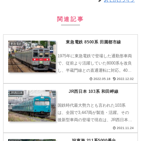
関連記事
東急電鉄 8500系 田園都市線
東急電鉄
1975年に東急電鉄で登場した通勤形車両
で、従前より活躍していた8000系を改良
し、半蔵門線との直通運転に対応。400
両が製造され、東急電鉄の一大勢力とな
2022.05.18
2022.12.02
った。その後5050系や2020系が導入さ
JR西日本 103系 和田岬線
れ、現在は10両編成×2本の計20両となり
JR西日本
ま...
国鉄時代最大勢力とも言われた103系
は、全国で3,447両が製造・活躍。その
後新型車両の登場で現在は、JR西日本の
和田岬線・奈良線・加古川線・播但線と
2021.11.24
JR九州の筑肥線でのみ活躍し、現在63
JR東海 211系5000番台