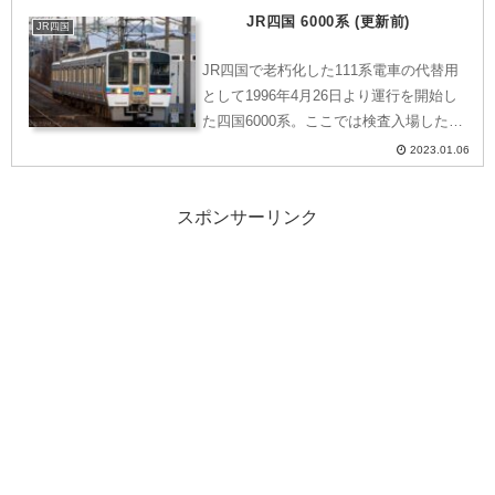
JR四国 6000系 (更新前)
れる737系をご紹介いたします。外観735
JR四国
系以...
JR四国で老朽化した111系電車の代替用
として1996年4月26日より運行を開始し
た四国6000系。ここでは検査入場した際
に改良がくわえられる前の同車の姿をご
2023.01.06
紹介いたします。JR四国6000系とはJR
四国の6000系は、老朽化した111系電...
スポンサーリンク