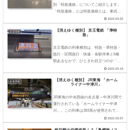
別「特急連絡」についてご紹介します。
「特急連絡」とは特急連絡とは、東武日
光駅から下今市駅間を運行する特急列車
2022.03.02
で、下今市駅にて鬼怒川線方面から来る
【消えゆく種別】 京王電鉄 「準特
特急スペーシア「きぬ」と接続・連絡す
鉄道情報
急」
るための列車で、202...
京王電鉄の列車種別は、特急・準特急・
急行・区間急行・快速・各駅停車と6種
類あるなかで、ひときわ目立つのが「準
特急」。2022年3月12日のダイヤ改正で
2022.03.10
「準特急」が廃止となります。今回は、
【消えゆく種別】 JR東海 「ホーム
京王線の「準特急」をご紹介します。準
鉄道情報
ライナー中津川」
特急とは7000系...
JR東海の中央西線の名古屋～中津川間で
運行されている「ホームライナー中津
川」。この列車は383系が使用されてい
ますが、2022年3月12日のダイヤ改正で
2022.03.07
運行区間が名古屋～瑞浪間に変更される
鉄印帳の伯備線版！？「鳥鐵旅ノス