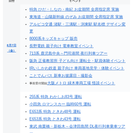
日付
イベント
特急 ひだ・しなの・南紀 お盆期間 全席指定席 実施
東海道・山陽新幹線 のぞみ お盆期間 全席指定席 実施
アルピコ交通 渚駅・三溝駅・渕東駅 駅名標 デザイン変
更
8000系キッズキャップ 販売
8月7日
長野電鉄 親子向け 電車教室イベント
（金）
713系 鹿児島中央～門司港間 夜行列車ツアー
阪急 正雀教習所 子ども向け 運転士・駅員体験イベント
IRいしかわ鉄道 親子向け 車両基地見学・体験イベント
ことでんバス 新車お披露目・撮影会
大阪メトロ 緑木車両工場 怪談イベント
事前受付開始
255系 特急 わかしお83号 運転
小田急 ロマンスカー 臨時60号 運転
E653系 特急 ときわ48号 運転
E653系 特急 ときわ43号 運転
東武 南栗橋・新栃木～会津田島間 DL夜行列車乗車ツア