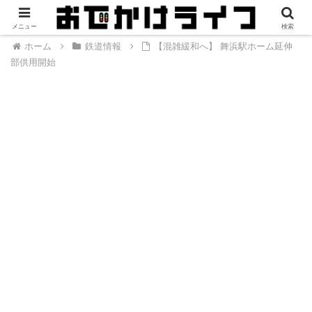
メニュー
検索
ホーム
鉄道情報
【混雑緩和へ】 舞浜駅ホーム延伸
部供用開始