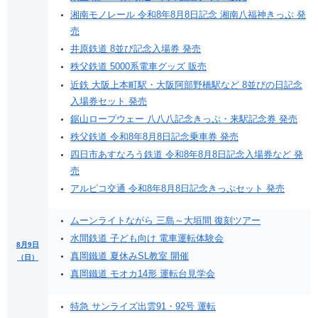
湘南モノレール 令和8年8月8日記念 湘南八福神きっぷ 発
売
井原鉄道 8並び記念入場券 発売
秩父鉄道 5000系電車グッズ 販売
近鉄 大阪上本町駅・大阪阿部野橋駅など 8並びの日記念
入場券セット 発売
鋸山ロープウェー 八八八記念きっぷ・来駅記念券 発売
秩父鉄道 令和8年8月8日記念乗車券 発売
四日市あすなろう鉄道 令和8年8月8日記念入場券など 発
売
アルピコ交通 令和8年8月8日記念きっぷセット 発売
ムーンライトながら 三島～大垣間 復刻ツアー
水間鉄道 子ども向け 電車運転体験会
8月9日
真岡鐵道 夏休みSL教室 開催
（日）
真岡鐵道 モオカ14形 運転台見学会
特急 サンライズ出雲91・92号 運転