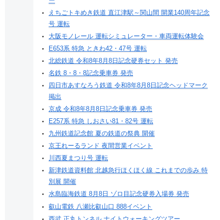
ー
えちごトキめき鉄道 直江津駅～関山間 開業140周年記念
号 運転
大阪モノレール 運転シミュレーター・車両運転体験会
E653系 特急 ときわ42・47号 運転
北総鉄道 令和8年8月8日記念硬券セット 発売
名鉄 8・8・8記念乗車券 発売
四日市あすなろう鉄道 令和8年8月8日記念ヘッドマーク
掲出
京成 令和8年8月8日記念乗車券 発売
E257系 特急 しおさい81・82号 運転
九州鉄道記念館 夏の鉄道の祭典 開催
京王れーるランド 夜間営業イベント
川西夏まつり号 運転
新津鉄道資料館 北越急行ほくほく線 これまでの歩み 特
別展 開催
水島臨海鉄道 8月8日 ゾロ目記念硬券入場券 発売
叡山電鉄 八瀬比叡山口 888イベント
西武 正丸トンネル ナイトウォーキングツアー