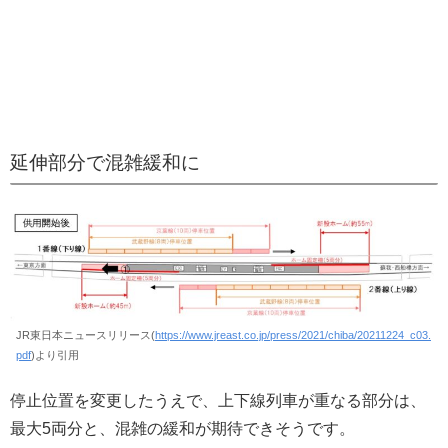
延伸部分で混雑緩和に
JR東日本ニュースリリース(
https://www.jreast.co.jp/press/2021/chiba/20211224_c03.
pdf
)より引用
停止位置を変更したうえで、上下線列車が重なる部分は、
最大5両分と、混雑の緩和が期待できそうです。