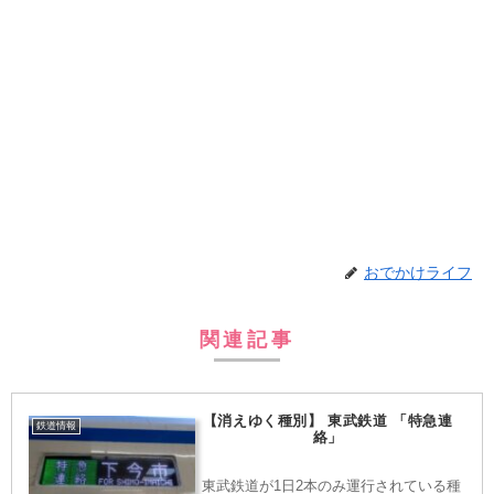
おでかけライフ
関連記事
【消えゆく種別】 東武鉄道 「特急連
鉄道情報
絡」
東武鉄道が1日2本のみ運行されている種