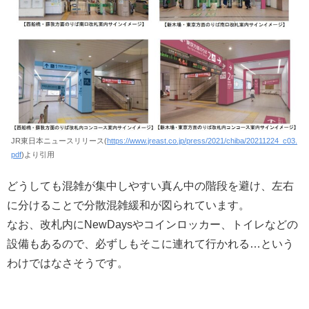
JR東日本ニュースリリース(
https://www.jreast.co.jp/press/2021/chiba/20211224_c03.
pdf
)より引用
どうしても混雑が集中しやすい真ん中の階段を避け、左右
に分けることで分散混雑緩和が図られています。
なお、改札内にNewDaysやコインロッカー、トイレなどの
設備もあるので、必ずしもそこに連れて行かれる…という
わけではなさそうです。