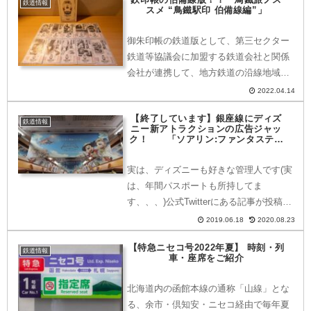
とともに、「ホームライナー瑞浪」へと
鉄道情報
スメ “鳥鐵駅印 伯備線編”」
変わります。現在...
御朱印帳の鉄道版として、第三セクター
鉄道等協議会に加盟する鉄道会社と関係
会社が連携して、地方鉄道の沿線地域の
振興を目的として「鉄印帳」の販売と
2022.04.14
「鉄印」の記帳が2020年に開始。ひとき
【終了しています】銀座線にディズ
わ人気になりつつありますが、その「鉄
鉄道情報
ニー新アトラクションの広告ジャッ
印帳」の鳥取県内の伯備...
ク！ 「ソアリン:ファンタスティ
ック・フライト」の広告ジャック車
両はどうやったら乗れる？車内は？
実は、ディズニーも好きな管理人です(実
は、年間パスポートも所持してま
す、、、)公式Twitterにある記事が投稿さ
れました。今日6月17日から、東京メト
2019.06.18
2020.08.23
ロ銀座線の一部の車両で「ソアリン：フ
【特急ニセコ号2022年夏】 時刻・列
ァンタスティック・フライト」の世界観
鉄道情報
車・座席をご紹介
を楽しめる！？レ...
北海道内の函館本線の通称「山線」とな
る、余市・倶知安・ニセコ経由で毎年夏