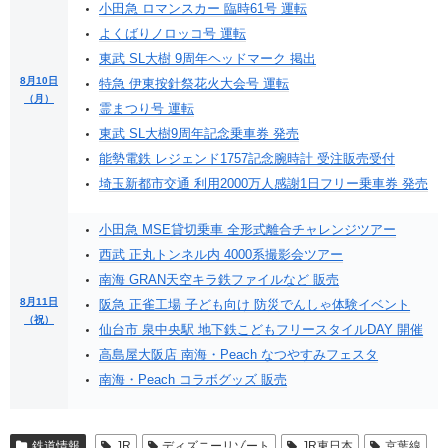
小田急 ロマンスカー 臨時61号 運転
よくばりノロッコ号 運転
東武 SL大樹 9周年ヘッドマーク 掲出
8月10日
特急 伊東按針祭花火大会号 運転
（月）
霊まつり号 運転
東武 SL大樹9周年記念乗車券 発売
能勢電鉄 レジェンド1757記念腕時計 受注販売受付
埼玉新都市交通 利用2000万人感謝1日フリー乗車券 発売
小田急 MSE貸切乗車 全形式離合チャレンジツアー
西武 正丸トンネル内 4000系撮影会ツアー
南海 GRAN天空キラ鉄ファイルなど 販売
8月11日
阪急 正雀工場 子ども向け 防災でんしゃ体験イベント
（祝）
仙台市 泉中央駅 地下鉄こどもフリースタイルDAY 開催
高島屋大阪店 南海・Peach なつやすみフェスタ
南海・Peach コラボグッズ 販売
鉄道情報
JR
ディズニーリゾート
JR東日本
京葉線