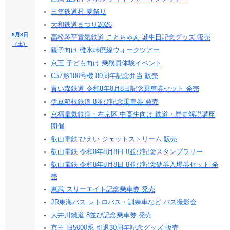
三笠鉄道村 夏祭り
大和鉄道まつり2026
8月8日
高松琴平電気鉄道 ことちゃん 誕生日記念グッズ 販売
（土）
親子向け 碓氷峠廃線ウォークツアー
京王 子ども向け 乗務員体験イベント
C57形180号機 80周年記念弁当 販売
青い森鉄道 令和8年8月8日記念乗車券セット 発売
伊豆箱根鉄道 8並び記念乗車券 発売
京福電気鉄道・右京区 中高生向け 鉄道・歴史解説講座
開催
叡山電鉄 ひえい ジェットストリーム 販売
叡山電鉄 令和8年8月8日 8並び記念スタンプラリー
叡山電鉄 令和8年8月8日 8並び記念硬券入場券セット 発
売
東武 スリーエイト記念乗車券 発売
JR東海バス レトロバス・訓練車など バス撮影会
大井川鐵道 8並び記念乗車券 発売
京王 旧5000系 引退30周年記念グッズ 販売