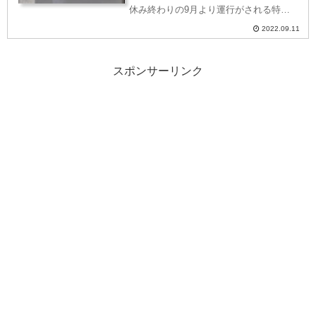
休み終わりの9月より運行がされる特急
「ニセコ」号。2021年同様キハ183系
2022.09.11
5200番台の「ノースレインボー」車両で
運行されます。特急「ニセコ」号と、
スポンサーリンク
「ノースレインボー...