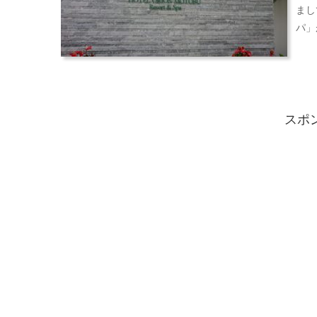
まし
パ」
スポ