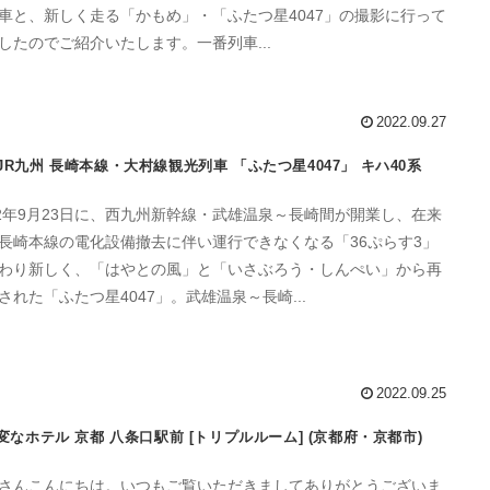
車と、新しく走る「かもめ」・「ふたつ星4047」の撮影に行って
したのでご紹介いたします。一番列車...
2022.09.27
JR九州 長崎本線・大村線観光列車 「ふたつ星4047」 キハ40系
22年9月23日に、西九州新幹線・武雄温泉～長崎間が開業し、在来
長崎本線の電化設備撤去に伴い運行できなくなる「36ぷらす3」
わり新しく、「はやとの風」と「いさぶろう・しんぺい」から再
された「ふたつ星4047」。武雄温泉～長崎...
2022.09.25
変なホテル 京都 八条口駅前 [トリプルルーム] (京都府・京都市)
さんこんにちは。いつもご覧いただきましてありがとうございま