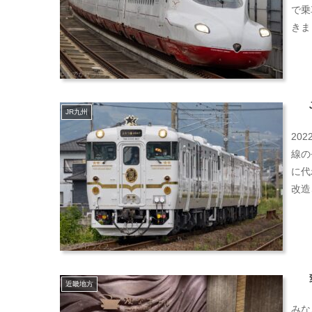
で乗
きま
JR九州
20
線の
に代
改造
近畿地方
みな