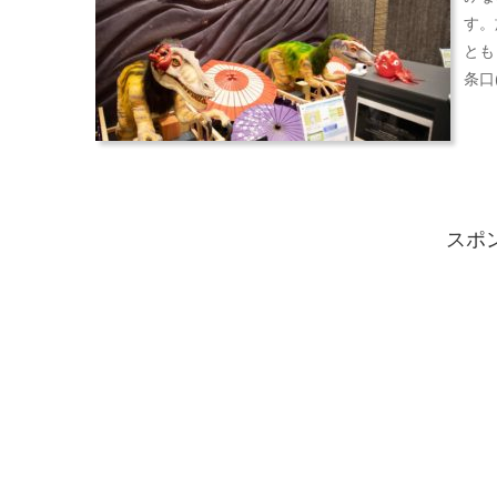
す。
とも
条口
スポ