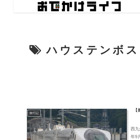
ハウステンボス
【
旅行記
西九
年9