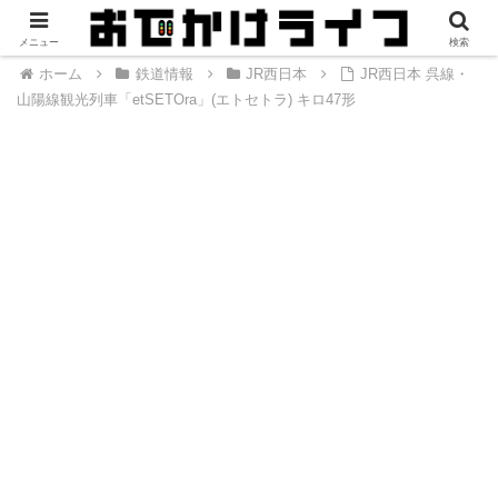
メニュー
検索
ホーム
鉄道情報
JR西日本
JR西日本 呉線・
山陽線観光列車「etSETOra」(エトセトラ) キロ47形