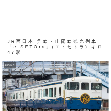
JR西日本 呉線・山陽線観光列車
「etSETOra」(エトセトラ) キロ
47形
JR西日本