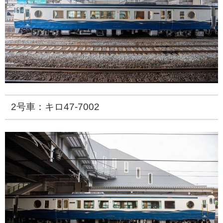
2号車：キロ47-7002