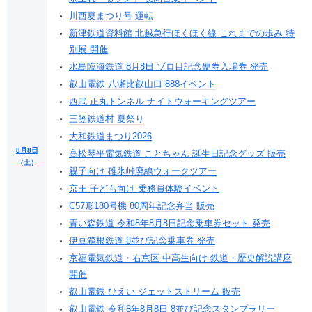
川西夏まつり号 運転
新津鉄道資料館 北越急行ほくほく線 これまでの歩み 特
別展 開催
水島臨海鉄道 8月8日 ゾロ目記念硬券入場券 発売
叡山電鉄 八瀬比叡山口 888イベント
西武 正丸トンネル ナイトウォーキングツアー
三笠鉄道村 夏祭り
大和鉄道まつり2026
8月8日
高松琴平電気鉄道 ことちゃん 誕生日記念グッズ 販売
（土）
親子向け 碓氷峠廃線ウォークツアー
京王 子ども向け 乗務員体験イベント
C57形180号機 80周年記念弁当 販売
青い森鉄道 令和8年8月8日記念乗車券セット 発売
伊豆箱根鉄道 8並び記念乗車券 発売
京福電気鉄道・右京区 中高生向け 鉄道・歴史解説講座
開催
叡山電鉄 ひえい ジェットストリーム 販売
叡山電鉄 令和8年8月8日 8並び記念スタンプラリー