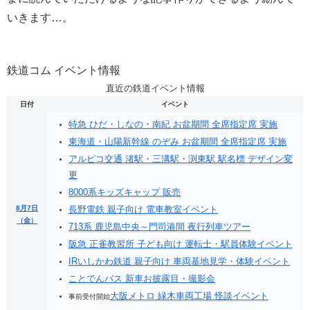
いきます…。
鉄道コム イベント情報
直近の鉄道イベント情報
日付
イベント
特急 ひだ・しなの・南紀 お盆期間 全席指定席 実施
東海道・山陽新幹線 のぞみ お盆期間 全席指定席 実施
アルピコ交通 渚駅・三溝駅・渕東駅 駅名標 デザイン変
更
8000系キッズキャップ 販売
8月7日
長野電鉄 親子向け 電車教室イベント
（金）
713系 鹿児島中央～門司港間 夜行列車ツアー
阪急 正雀教習所 子ども向け 運転士・駅員体験イベント
IRいしかわ鉄道 親子向け 車両基地見学・体験イベント
ことでんバス 新車お披露目・撮影会
大阪メトロ 緑木車両工場 怪談イベント
事前受付開始