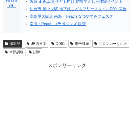
8月11日
阪急 正雀工場 子ども向け 防災でんしゃ体験イベント
（祝）
仙台市 泉中央駅 地下鉄こどもフリースタイルDAY 開催
高島屋大阪店 南海・Peach なつやすみフェスタ
南海・Peach コラボグッズ 販売
撮影記
JR西日本
DD51
網干訓練
サロンカーなにわ
米原訓練
訓練
スポンサーリンク