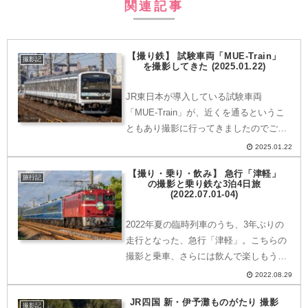
関連記事
【撮り鉄】 試験車両「MUE-Train」
撮影記
を撮影してきた (2025.01.22)
JR東日本が導入している試験車両
「MUE-Train」が、近くを通るというこ
ともあり撮影に行ってきましたのでご紹
介いたします。Mue trainとは「車両の性
2025.01.22
能向上に関する開発」「次世代車両制御
【撮り・乗り・飲み】 急行「津軽」
システムの開発」「営業用車両を用いた
旅行記
の撮影と乗り鉄な3泊4日旅
地上設備の...
(2022.07.01-04)
2022年夏の臨時列車のうち、3年ぶりの
走行となった、急行「津軽」。こちらの
撮影と乗車、さらには飲んで楽しもう…
という2泊3日の旅行に行ってきましたの
2022.08.29
でご紹介いたします。1日目 旅の始ま
JR四国 新・伊予灘ものがたり 撮影
りは…羽田空港いつもお世話になってい
撮影記