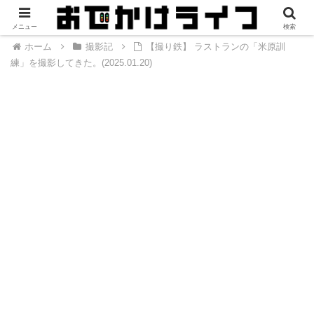
メニュー
検索
ホーム
撮影記
【撮り鉄】 ラストランの「米原訓
練」を撮影してきた。(2025.01.20)