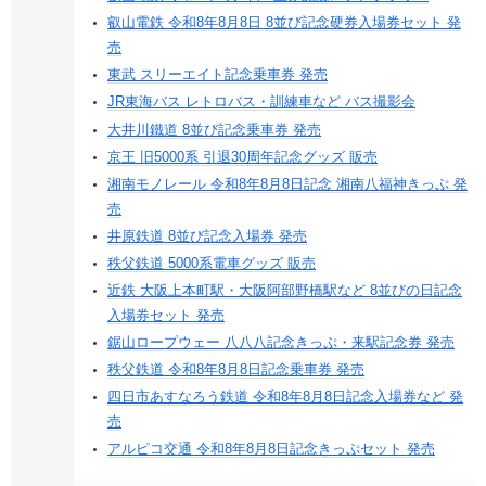
叡山電鉄 令和8年8月8日 8並び記念硬券入場券セット 発
売
東武 スリーエイト記念乗車券 発売
JR東海バス レトロバス・訓練車など バス撮影会
大井川鐵道 8並び記念乗車券 発売
京王 旧5000系 引退30周年記念グッズ 販売
湘南モノレール 令和8年8月8日記念 湘南八福神きっぷ 発
売
井原鉄道 8並び記念入場券 発売
秩父鉄道 5000系電車グッズ 販売
近鉄 大阪上本町駅・大阪阿部野橋駅など 8並びの日記念
入場券セット 発売
鋸山ロープウェー 八八八記念きっぷ・来駅記念券 発売
秩父鉄道 令和8年8月8日記念乗車券 発売
四日市あすなろう鉄道 令和8年8月8日記念入場券など 発
売
アルピコ交通 令和8年8月8日記念きっぷセット 発売