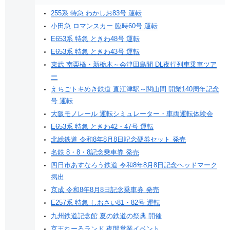
255系 特急 わかしお83号 運転
小田急 ロマンスカー 臨時60号 運転
E653系 特急 ときわ48号 運転
E653系 特急 ときわ43号 運転
東武 南栗橋・新栃木～会津田島間 DL夜行列車乗車ツア
ー
えちごトキめき鉄道 直江津駅～関山間 開業140周年記念
号 運転
大阪モノレール 運転シミュレーター・車両運転体験会
E653系 特急 ときわ42・47号 運転
北総鉄道 令和8年8月8日記念硬券セット 発売
名鉄 8・8・8記念乗車券 発売
四日市あすなろう鉄道 令和8年8月8日記念ヘッドマーク
掲出
京成 令和8年8月8日記念乗車券 発売
E257系 特急 しおさい81・82号 運転
九州鉄道記念館 夏の鉄道の祭典 開催
京王れーるランド 夜間営業イベント