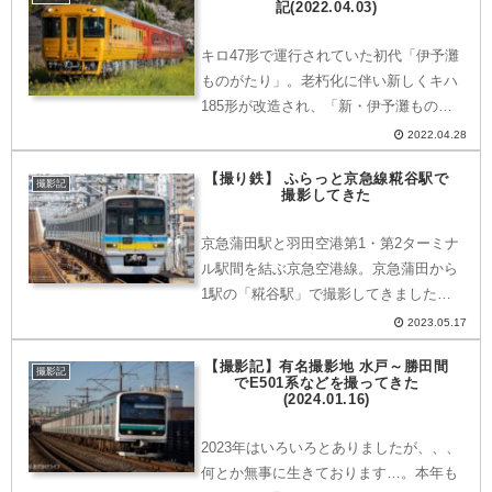
記(2022.04.03)
る「羽田空港」第2...
キロ47形で運行されていた初代「伊予灘
ものがたり」。老朽化に伴い新しくキハ
185形が改造され、「新・伊予灘ものが
たり」が2022年4月2日より運行を開始し
2022.04.28
ました。筆者は、2022年4月1日・2日と
【撮り鉄】 ふらっと京急線糀谷駅で
伯備線撮影後に松山へと向かい、運行開
撮影記
撮影してきた
始2日目...
京急蒲田駅と羽田空港第1・第2ターミナ
ル駅間を結ぶ京急空港線。京急蒲田から
1駅の「糀谷駅」で撮影してきましたの
でご紹介いたします。糀谷駅はどこにあ
2023.05.17
る？京急蒲田駅から空港線で1駅のとこ
【撮影記】有名撮影地 水戸～勝田間
ろに位置します。京急車以外がたくさん
撮影記
でE501系などを撮ってきた
やってきたこの日ちょう...
(2024.01.16)
2023年はいろいろとありましたが、、、
何とか無事に生きております…。本年も