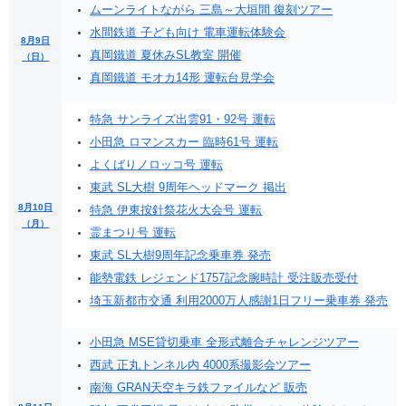
ムーンライトながら 三島～大垣間 復刻ツアー
水間鉄道 子ども向け 電車運転体験会
8月9日
真岡鐵道 夏休みSL教室 開催
（日）
真岡鐵道 モオカ14形 運転台見学会
特急 サンライズ出雲91・92号 運転
小田急 ロマンスカー 臨時61号 運転
よくばりノロッコ号 運転
東武 SL大樹 9周年ヘッドマーク 掲出
8月10日
特急 伊東按針祭花火大会号 運転
（月）
霊まつり号 運転
東武 SL大樹9周年記念乗車券 発売
能勢電鉄 レジェンド1757記念腕時計 受注販売受付
埼玉新都市交通 利用2000万人感謝1日フリー乗車券 発売
小田急 MSE貸切乗車 全形式離合チャレンジツアー
西武 正丸トンネル内 4000系撮影会ツアー
南海 GRAN天空キラ鉄ファイルなど 販売