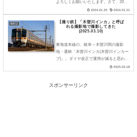
よろしくお願いいたします。さて、2024
年春のダイヤ改正で運用のさらなる削減
2024.01.20
2024.01.21
が見込まれそうなE501系をメインに撮影
【撮り鉄】「木曽川インカ」と呼ば
してきました。撮影地：常磐線 水戸～勝
撮影記
れる撮影地で撮影してきた
田那珂川に...
(2025.03.10)
東海道本線の、岐阜～木曽川間の撮影
地・通称「木曽川インカ(木曽川インカー
ブ)」。ダイヤ改正で運用が減ると思われ
る311系を目当てに撮影に行ってきまし
2025.03.18
た。撮影地JR東海道本線「木曽川駅」か
ら徒歩約16分到着すると先客１名…そし
スポンサーリンク
て徐々に増えてい...