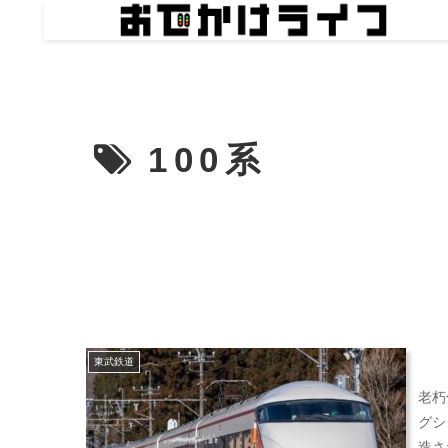
100系
東武鉄道
老朽
グシ
造さ