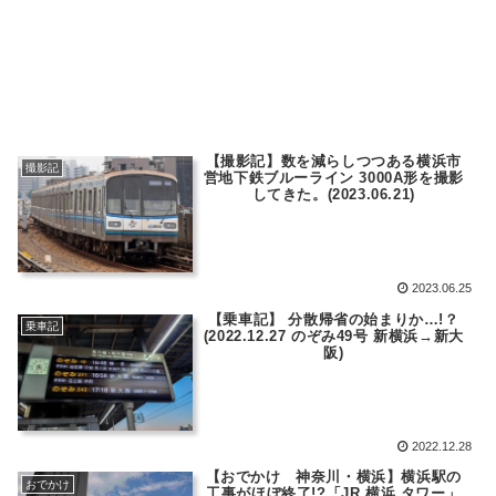
【撮影記】数を減らしつつある横浜市
撮影記
営地下鉄ブルーライン 3000A形を撮影
してきた。(2023.06.21)
2023.06.25
【乗車記】 分散帰省の始まりか…!？
乗車記
(2022.12.27 のぞみ49号 新横浜→新大
阪)
2022.12.28
【おでかけ 神奈川・横浜】横浜駅の
おでかけ
工事がほぼ終了!?「JR 横浜 タワー」