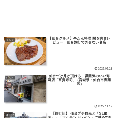
【仙台グルメ】牛たん料理 閣を実食レ
グルメ
ビュー｜仙台旅行で外せない名店
2026.03.21
仙台づけ丼が頂ける、雰囲気のいい寿
グルメ
司店「富貴寿司」 (宮城県・仙台市青葉
区)
2022.11.17
【旅行記】 仙台プチ観光と「SL銀
旅行記
河」・「ポケモントレイン」に乗る2泊