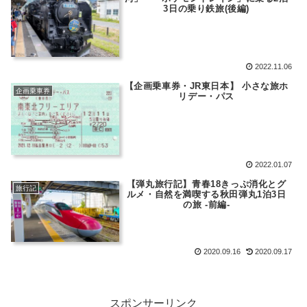
3日の乗り鉄旅(後編)
2022.11.06
【企画乗車券・JR東日本】 小さな旅ホ
企画乗車券
リデー・パス
2022.01.07
【弾丸旅行記】青春18きっぷ消化とグ
旅行記
ルメ・自然を満喫する秋田弾丸1泊3日
の旅 -前編-
2020.09.16
2020.09.17
スポンサーリンク