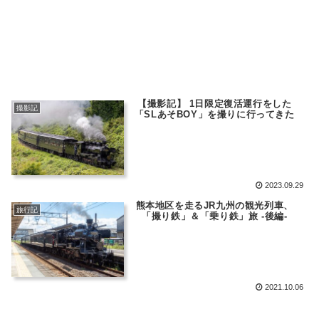
【撮影記】 1日限定復活運行をした
撮影記
「SLあそBOY」を撮りに行ってきた
2023.09.29
熊本地区を走るJR九州の観光列車、
旅行記
「撮り鉄」＆「乗り鉄」旅 -後編-
2021.10.06