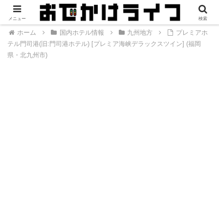
メニュー
検索
ホーム
国内ホテル情報
九州地方
プレミアホ
テル門司港(旧:門司港ホテル) [プレミア海峡デラックスツイン] (福岡
県・北九州市)