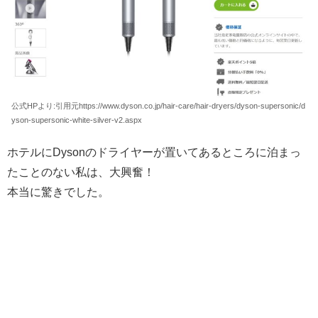
公式HPより:引用元https://www.dyson.co.jp/hair-care/hair-dryers/dyson-supersonic/d
yson-supersonic-white-silver-v2.aspx
ホテルにDysonのドライヤーが置いてあるところに泊まっ
たことのない私は、大興奮！
本当に驚きでした。